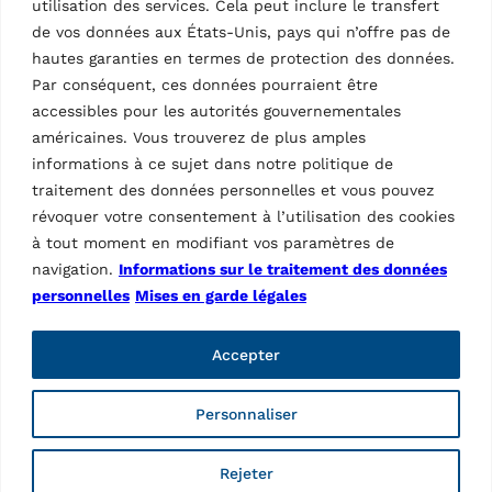
Alpha Series
utilisation des services. Cela peut inclure le transfert
de vos données aux États-Unis, pays qui n’offre pas de
hautes garanties en termes de protection des données.
Présentée en avant-première en septembre à
Par conséquent, ces données pourraient être
Francfort, la nouvelle série de colonnes mobiles de
accessibles pour les autorités gouvernementales
la marque Ravaglioli est officiellement lancée sur le
marché à l’occasion du salon. La robustesse et la
américaines. Vous trouverez de plus amples
fiabilité qui ont toujours distingué la marque sont
informations à ce sujet dans notre politique de
enfermées dans un nouveau design et un nouveau
traitement des données personnelles et vous pouvez
concept technologique.
révoquer votre consentement à l’utilisation des cookies
à tout moment en modifiant vos paramètres de
La structure de la colonne est compacte et
navigation.
Informations sur le traitement des données
extrêmement mobile grâce au chariot hydraulique.
personnelles
Mises en garde légales
Chaque colonne est équipée d’un numéro
d’identification et d’un indicateur à LED qui affiche
le fonctionnement de la colonne en temps réel.
Accepter
Toutes les informations sur l’état de la colonne
peuvent être consultées directement dans ce qui
Personnaliser
constitue la grande nouveauté : l’App.
Cette application permet de gérer chaque colonne
Rejeter
mais également de configurer les colonnes de