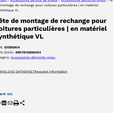
ueil
/
Accessoires service de pneus
/
Accessoires démonte-pneu
/ Tê
montage de rechange pour voitures particulières | en matériel
nthétique VL
ACCEPTER
ête de montage de rechange pour
oitures particulières | en matériel
ynthétique VL
N:
G1000A14
IN (EAN):
4057612806434
tegory:
Accessoires démonte-pneu
WNLOAD DATASHEET
Request Information
are on: