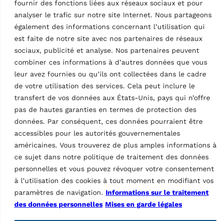
fournir des fonctions liées aux réseaux sociaux et pour
synthétique VL
Caractéristiques
analyser le trafic sur notre site Internet. Nous partageons
également des informations concernant l’utilisation qui
Pays d’origine, droits douaniers
IT
est faite de notre site avec nos partenaires de réseaux
sociaux, publicité et analyse. Nos partenaires peuvent
combiner ces informations à d’autres données que vous
leur avez fournies ou qu’ils ont collectées dans le cadre
de votre utilisation des services. Cela peut inclure le
transfert de vos données aux États-Unis, pays qui n’offre
pas de hautes garanties en termes de protection des
données. Par conséquent, ces données pourraient être
accessibles pour les autorités gouvernementales
Ravaglioli, marque de Vehicle Service Group (VSG), est le
premier fabricant européen de ponts élévateurs pour
américaines. Vous trouverez de plus amples informations à
véhicules, d'équipements pour pneumatiques et de
ce sujet dans notre politique de traitement des données
diagnostics (inspection des véhicules et réglage de la
personnelles et vous pouvez révoquer votre consentement
géométrie des roues).
à l’utilisation des cookies à tout moment en modifiant vos
paramètres de navigation.
Informations sur le traitement
Informations
des données personnelles
Mises en garde légales
Société