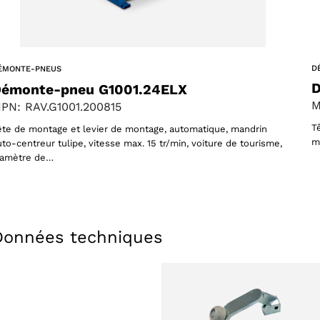
D
ÉMONTE-PNEUS
Choisissez votre langue
D
émonte-pneu G1001.24ELX
M
PN: RAV.G1001.200815
T
ête de montage et levier de montage, automatique, mandrin
m
uto-centreur tulipe, vitesse max. 15 tr/min, voiture de tourisme,
iamètre de…
ACCEPTER
Données techniques