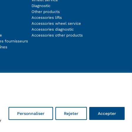
Diagnostic
Other products
Accessories lifts
Accessories wheel service
Accessories diagnostic
te
Accessories other products
es fournisseurs
înes
Facebook
Instagram
LinkedIn
YouTube
.
Personnaliser
Rejeter
Accepter
r
Copyright © 2026 ravaglioli.com/fr