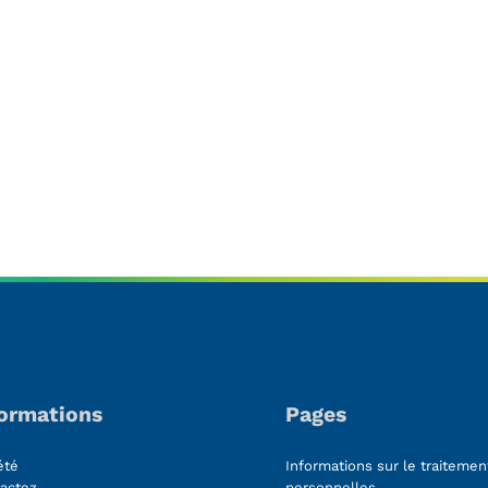
61 products
(61)
ucts
formations
Pages
été
Informations sur le traiteme
actez
personnelles