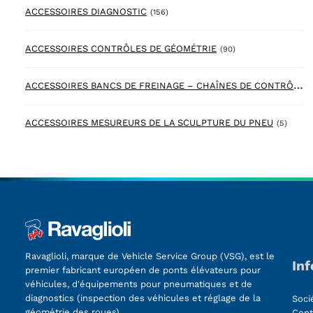
156 products
ACCESSOIRES DIAGNOSTIC
(156)
90 products
ACCESSOIRES CONTRÔLES DE GÉOMÉTRIE
(90)
A
CCESSOIRES BANCS DE FREINAGE – CHAÎNES DE CONTRÔLES
5 prod
ACCESSOIRES MESUREURS DE LA SCULPTURE DU PNEU
(5)
Ravaglioli, marque de Vehicle Service Group (VSG), est le
In
premier fabricant européen de ponts élévateurs pour
véhicules, d'équipements pour pneumatiques et de
diagnostics (inspection des véhicules et réglage de la
Soci
géométrie des roues).
Cont