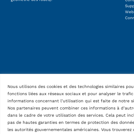
Supp
Web
Conn
Nous utilisons des cookies et des technologies similaires po
fonctions liées aux réseaux sociaux et pour analyser le trafi
informations concernant l’utilisation qui est faite de notre s
Nos partenaires peuvent combiner ces informations à d’autre
dans le cadre de votre utilisation des services. Cela peut in
pas de hautes garanties en termes de protection des donnée
les autorités gouvernementales américaines. Vous trouverez 
Vehicle Service Group Italy S.r.l., Via Filippo Brunelleschi 9, 44020 