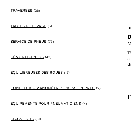
28 products
TRAVERSES
(28)
5 products
TABLES DE LEVAGE
(5)
D
D
73 products
SERVICE DE PNEUS
(73)
M
T
49 products
DÉMONTE-PNEUS
(49)
a
d
18 products
EQUILIBREUSES DES ROUES
(18)
2 products
GONFLEUR – MANOMÈTRES PRESSION PNEU
(2)
4 products
EQUIPEMENTS POUR PNEUMATICIENS
(4)
61 products
DIAGNOSTIC
(61)