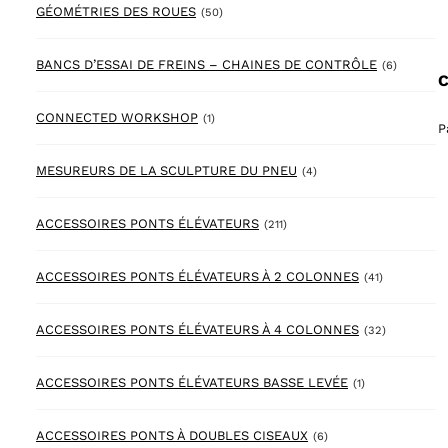
50 products
GÉOMÉTRIES DES ROUES
(50)
6 produc
BANCS D’ESSAI DE FREINS – CHAINES DE CONTRÔLE
(6)
C
1 product
CONNECTED WORKSHOP
(1)
P
4 products
MESUREURS DE LA SCULPTURE DU PNEU
(4)
211 products
ACCESSOIRES PONTS ÉLÉVATEURS
(211)
41 products
ACCESSOIRES PONTS ÉLÉVATEURS À 2 COLONNES
(41)
32 product
ACCESSOIRES PONTS ÉLÉVATEURS À 4 COLONNES
(32)
1 product
ACCESSOIRES PONTS ÉLÉVATEURS BASSE LEVÉE
(1)
6 products
ACCESSOIRES PONTS À DOUBLES CISEAUX
(6)