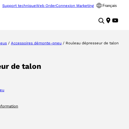
Support technique
Web Order
Connexion Marketing
Français
neus
/
Accessoires démonte-pneu
/ Rouleau dépresseur de talon
ur de talon
neu
nformation