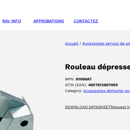
RAV INFO
APPROBATIONS
CONTACTEZ
Accueil
/
Accessoires service de p
Rouleau dépresse
MPN:
G1000A7
GTIN (EAN):
4057612807059
Category:
Accessoires démonte-p
DOWNLOAD DATASHEET
Request I