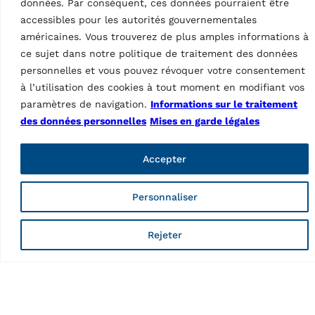
données. Par conséquent, ces données pourraient être
accessibles pour les autorités gouvernementales
américaines. Vous trouverez de plus amples informations à
ce sujet dans notre politique de traitement des données
personnelles et vous pouvez révoquer votre consentement
à l’utilisation des cookies à tout moment en modifiant vos
paramètres de navigation.
Informations sur le traitement
des données personnelles
Mises en garde légales
Accepter
Personnaliser
ACCESSOIRES BANCS DE
ACCESSOIRES BANCS DE
FREINAGE – CHAÎNES DE
FREINAGE – CHAÎNES DE
CONTRÔLES
CONTRÔLES
Rejeter
Contrôle Bluetooth pour
Contrôle bluetooth pour
plaques à jeux R200,
plaques à jeux R200/8I,
R200I, R203, R203I et
R200/8, R202/8I et
R203/8
R202/8
MPN: VARR200/3BTH
MPN: VARR200/8BTH
Commandement et lampe
Commandement et lampe