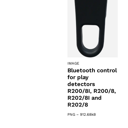
ts
oducts
IMAGE
Bluetooth control
for play
detectors
R200/8I, R200/8,
R202/8I and
R202/8
PNG
–
912.68kB