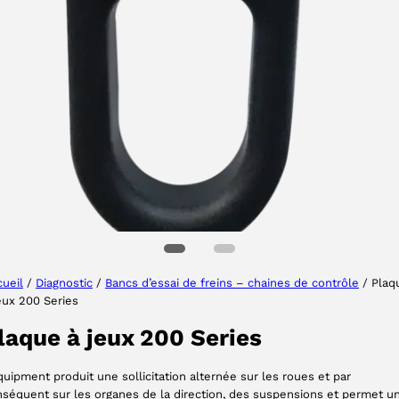
Sélectionner une région
Choisissez votre langue
ueil
/
Diagnostic
/
Bancs d’essai de freins – chaines de contrôle
/ Plaq
eux 200 Series
ACCEPTER
laque à jeux 200 Series
quipment produit une sollicitation alternée sur les roues et par
séquent sur les organes de la direction, des suspensions et permet u