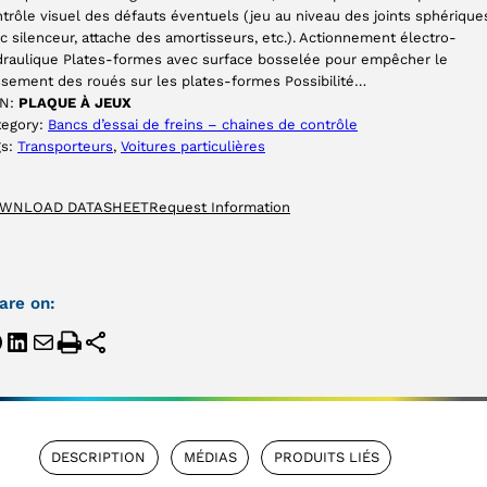
trôle visuel des défauts éventuels (jeu au niveau des joints sphérique
c silenceur, attache des amortisseurs, etc.). Actionnement électro-
draulique Plates-formes avec surface bosselée pour empêcher le
ssement des roués sur les plates-formes Possibilité…
N:
PLAQUE À JEUX
tegory:
Bancs d’essai de freins – chaines de contrôle
gs:
Transporteurs
, 
Voitures particulières
WNLOAD DATASHEET
Request Information
are on:
DESCRIPTION
MÉDIAS
PRODUITS LIÉS