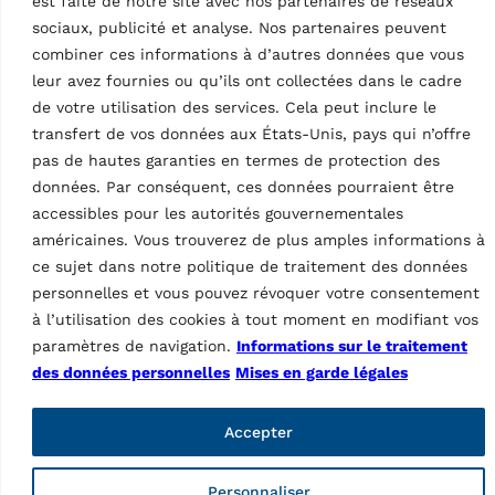
est faite de notre site avec nos partenaires de réseaux
voiture de tourisme,
voiture de tourisme,
sociaux, publicité et analyse. Nos partenaires peuvent
plateau à double
plateau à double
positionnement,…
positionnement,…
combiner ces informations à d’autres données que vous
leur avez fournies ou qu’ils ont collectées dans le cadre
de votre utilisation des services. Cela peut inclure le
transfert de vos données aux États-Unis, pays qui n’offre
pas de hautes garanties en termes de protection des
Données techniques
données. Par conséquent, ces données pourraient être
accessibles pour les autorités gouvernementales
américaines. Vous trouverez de plus amples informations à
ce sujet dans notre politique de traitement des données
personnelles et vous pouvez révoquer votre consentement
61 products
à l’utilisation des cookies à tout moment en modifiant vos
paramètres de navigation.
Informations sur le traitement
Mors de serrage de
s
des données personnelles
Mises en garde légales
moto pour mandrin
20 – 22″
Caractéristiques
Accepter
Pays d’origine, droits douaniers
IT
Personnaliser