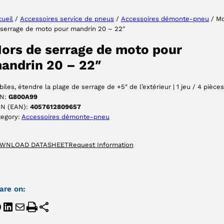
ueil
/
Accessoires service de pneus
/
Accessoires démonte-pneu
/ Mo
 serrage de moto pour mandrin 20 – 22″
ACCEPTER
ors de serrage de moto pour
andrin 20 – 22″
iles, étendre la plage de serrage de +5″ de l’extérieur | 1 jeu / 4 pièces
N:
G800A99
IN (EAN):
4057612809657
tegory:
Accessoires démonte-pneu
WNLOAD DATASHEET
Request Information
are on: