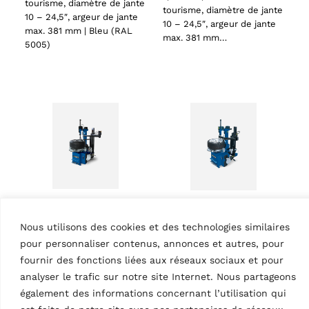
tourisme, diamètre de jante
tourisme, diamètre de jante
10 – 24,5″, argeur de jante
10 – 24,5″, argeur de jante
max. 381 mm | Bleu (RAL
max. 381 mm…
5005)
ts
DÉMONTE-PNEUS
oducts
DÉMONTE-PNEUS
Nous utilisons des cookies et des technologies similaires
Démonte-pneu
Démonte-pneu
G7641V.22
G7641IV.22
pour personnaliser contenus, annonces et autres, pour
MPN: RAV.G7641.201010
MPN: RAV.G7641.201089
fournir des fonctions liées aux réseaux sociaux et pour
Tête de montage et levier
Tête de montage et levier
analyser le trafic sur notre site Internet. Nous partageons
de montage, automatique, 2
de montage, automatique, 2
également des informations concernant l’utilisation qui
vitesses (max. 13 tr/min),
vitesses (max. 13 tr/min),