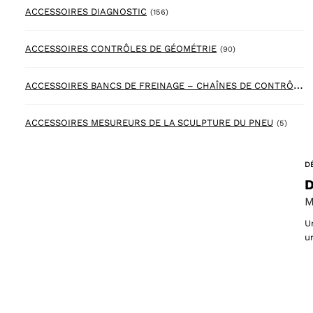
156 products
ACCESSOIRES DIAGNOSTIC
(156)
90 products
ACCESSOIRES CONTRÔLES DE GÉOMÉTRIE
(90)
A
CCESSOIRES BANCS DE FREINAGE – CHAÎNES DE CONTRÔLES
5 prod
ACCESSOIRES MESUREURS DE LA SCULPTURE DU PNEU
(5)
D
D
M
U
u