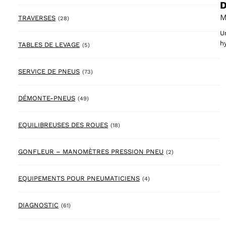
D
M
28 products
TRAVERSES
(28)
U
h
5 products
TABLES DE LEVAGE
(5)
73 products
SERVICE DE PNEUS
(73)
49 products
DÉMONTE-PNEUS
(49)
18 products
EQUILIBREUSES DES ROUES
(18)
2 products
GONFLEUR – MANOMÈTRES PRESSION PNEU
(2)
4 products
EQUIPEMENTS POUR PNEUMATICIENS
(4)
61 products
DIAGNOSTIC
(61)