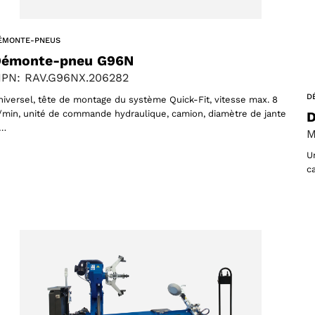
ÉMONTE-PNEUS
ts
émonte-pneu G96N
PN: RAV.G96NX.206282
ACCEPTER
D
niversel, tête de montage du système Quick-Fit, vitesse max. 8
r/min, unité de commande hydraulique, camion, diamètre de jante
D
1…
M
U
c
s