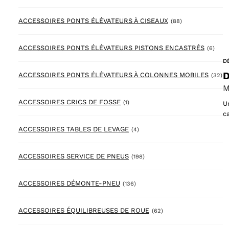
88 products
ACCESSOIRES PONTS ÉLÉVATEURS À CISEAUX
(88)
6 pr
ACCESSOIRES PONTS ÉLÉVATEURS PISTONS ENCASTRÉS
(6)
D
D
32
ACCESSOIRES PONTS ÉLÉVATEURS À COLONNES MOBILES
(32)
M
1 product
ACCESSOIRES CRICS DE FOSSE
(1)
U
c
4 products
ACCESSOIRES TABLES DE LEVAGE
(4)
198 products
ACCESSOIRES SERVICE DE PNEUS
(198)
136 products
ACCESSOIRES DÉMONTE-PNEU
(136)
62 products
ACCESSOIRES ÉQUILIBREUSES DE ROUE
(62)