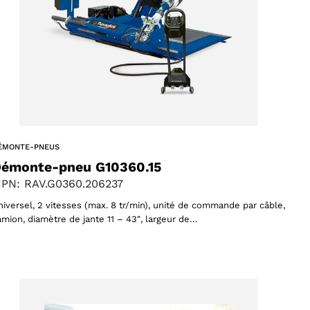
ÉMONTE-PNEUS
émonte-pneu G10360.15
PN: RAV.G0360.206237
niversel, 2 vitesses (max. 8 tr/min), unité de commande par câble,
amion, diamètre de jante 11 – 43″, largeur de…