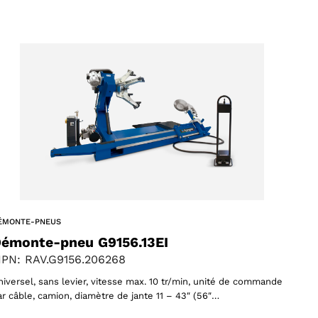
ÉMONTE-PNEUS
émonte-pneu G9156.13EI
PN: RAV.G9156.206268
niversel, sans levier, vitesse max. 10 tr/min, unité de commande
ar câble, camion, diamètre de jante 11 – 43″ (56″…