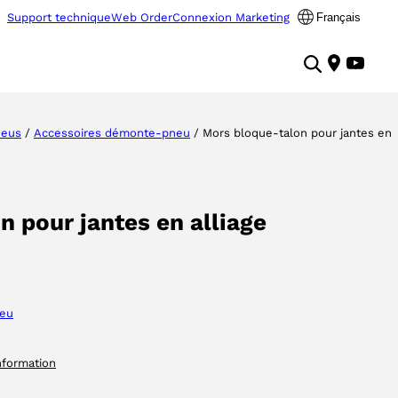
Support technique
Web Order
Connexion Marketing
Français
neus
/
Accessoires démonte-pneu
/ Mors bloque-talon pour jantes en
 pour jantes en alliage
neu
nformation