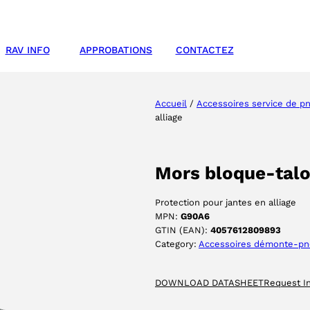
RAV INFO
APPROBATIONS
CONTACTEZ
Accueil
/
Accessoires service de p
alliage
Mors bloque-talon
Protection pour jantes en alliage
MPN:
G90A6
GTIN (EAN):
4057612809893
Category:
Accessoires démonte-p
DOWNLOAD DATASHEET
Request I