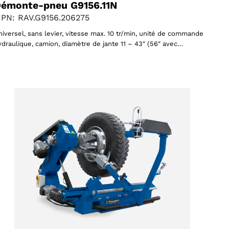
émonte-pneu G9156.11N
PN: RAV.G9156.206275
niversel, sans levier, vitesse max. 10 tr/min, unité de commande
ydraulique, camion, diamètre de jante 11 – 43″ (56″ avec…
Sélectionner une région
Choisissez votre langue