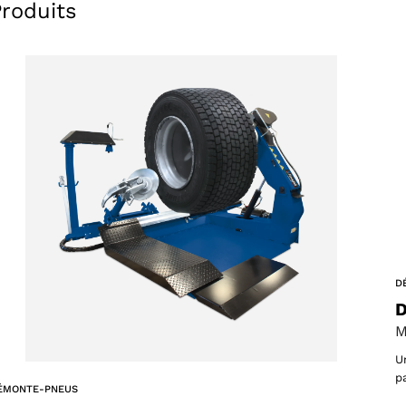
Produits
D
D
M
U
p
ÉMONTE-PNEUS