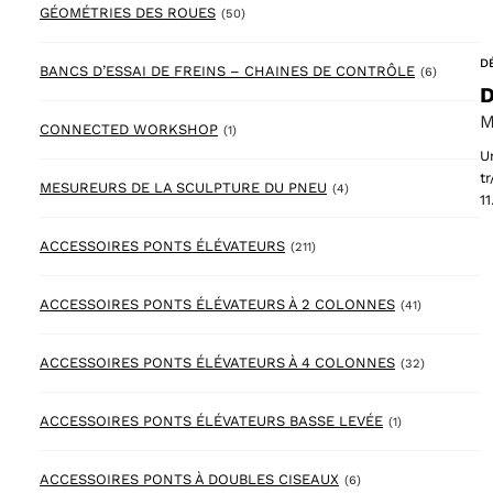
50 products
GÉOMÉTRIES DES ROUES
(50)
D
6 produc
BANCS D’ESSAI DE FREINS – CHAINES DE CONTRÔLE
(6)
D
M
1 product
CONNECTED WORKSHOP
(1)
U
t
4 products
MESUREURS DE LA SCULPTURE DU PNEU
(4)
1
211 products
ACCESSOIRES PONTS ÉLÉVATEURS
(211)
41 products
ACCESSOIRES PONTS ÉLÉVATEURS À 2 COLONNES
(41)
32 product
ACCESSOIRES PONTS ÉLÉVATEURS À 4 COLONNES
(32)
1 product
ACCESSOIRES PONTS ÉLÉVATEURS BASSE LEVÉE
(1)
6 products
ACCESSOIRES PONTS À DOUBLES CISEAUX
(6)