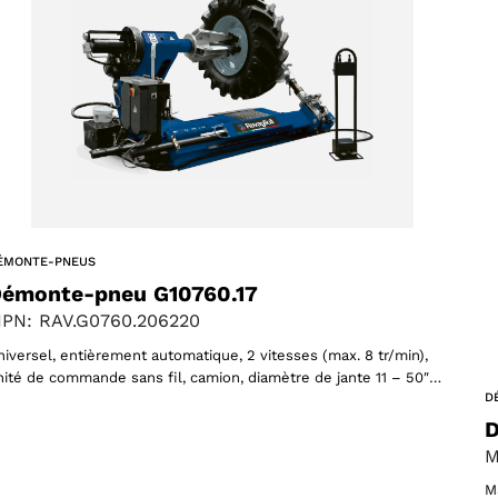
61 products
(61)
ucts
ÉMONTE-PNEUS
émonte-pneu G10760.17
PN: RAV.G0760.206220
niversel, entièrement automatique, 2 vitesses (max. 8 tr/min),
nité de commande sans fil, camion, diamètre de jante 11 – 50″…
D
D
M
M