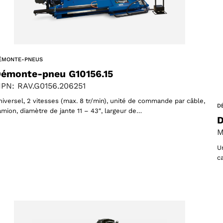
oducts
ÉMONTE-PNEUS
émonte-pneu G10156.15
 products
PN: RAV.G0156.206251
niversel, 2 vitesses (max. 8 tr/min), unité de commande par câble,
D
amion, diamètre de jante 11 – 43″, largeur de…
D
M
U
c