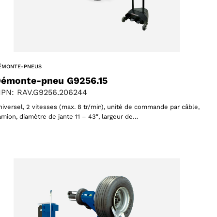
ÉMONTE-PNEUS
émonte-pneu G9256.15
PN: RAV.G9256.206244
niversel, 2 vitesses (max. 8 tr/min), unité de commande par câble,
amion, diamètre de jante 11 – 43″, largeur de…