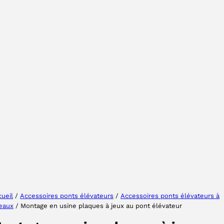
Sélectionner une région
Choisissez votre langue
ueil
/
Accessoires ponts élévateurs
/
Accessoires ponts élévateurs à
seaux
/ Montage en usine plaques à jeux au pont élévateur
ACCEPTER