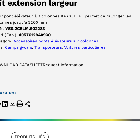
ACCEPTER
it extension largeur
r pont élévateur à 2 colonnes KPX35LLE | permet de rallonger les
lonnes jusqu’à 3200 mm
N:
VSG.2CELM.902283
IN (EAN):
4057612940930
tegory:
Accessoires ponts élévateurs à 2 colonnes
gs:
Camping-cars
, 
Transporteurs
, 
Voitures particulières
WNLOAD DATASHEET
Request Information
are on:
PRODUITS LIÉS