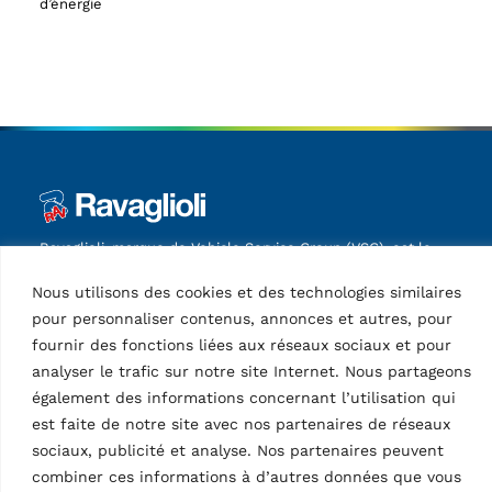
d’énergie
Ravaglioli, marque de Vehicle Service Group (VSG), est le
premier fabricant européen de ponts élévateurs pour
Nous utilisons des cookies et des technologies similaires
véhicules, d'équipements pour pneumatiques et de
diagnostics (inspection des véhicules et réglage de la
pour personnaliser contenus, annonces et autres, pour
géométrie des roues).
fournir des fonctions liées aux réseaux sociaux et pour
analyser le trafic sur notre site Internet. Nous partageons
Informations
également des informations concernant l’utilisation qui
est faite de notre site avec nos partenaires de réseaux
Société
sociaux, publicité et analyse. Nos partenaires peuvent
Contactez
combiner ces informations à d’autres données que vous
Support technique