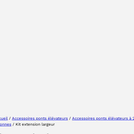
Sélectionner une région
Choisissez votre langue
ueil
/
Accessoires ponts élévateurs
/
Accessoires ponts élévateurs à 
lonnes
/ Kit extension largeur