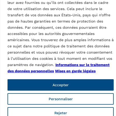
Web Order
leur avez fournies ou qu’ils ont collectées dans le cadre
Connexion Marketing
de votre utilisation des services. Cela peut inclure le
transfert de vos données aux États-Unis, pays qui n’offre
Pages
pas de hautes garanties en termes de protection des
Informations sur le traitement des données personnelles
données. Par conséquent, ces données pourraient être
Mises en garde légales
accessibles pour les autorités gouvernementales
Code de déontologie
américaines. Vous trouverez de plus amples informations à
Whistleblowing
ce sujet dans notre politique de traitement des données
Fraudes web
personnelles et vous pouvez révoquer votre consentement
Conditions générales d’achat
Conditions générales de vente
à l’utilisation des cookies à tout moment en modifiant vos
Code de conduite à l’usage des fournisseurs
paramètres de navigation.
Informations sur le traitement
La transparence dans les chaînes d’approvisionnement
des données personnelles
Mises en garde légales
Élimination des emballages
Produits
Accepter
Lifts
Wheel service
Personnaliser
Diagnostic
Other products
Rejeter
Accessories lifts