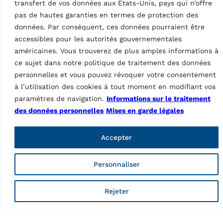
transfert de vos données aux États-Unis, pays qui n’offre
Pages
pas de hautes garanties en termes de protection des
Informations sur le traitement des données personnelles
données. Par conséquent, ces données pourraient être
Mises en garde légales
accessibles pour les autorités gouvernementales
Code de déontologie
américaines. Vous trouverez de plus amples informations à
Whistleblowing
ce sujet dans notre politique de traitement des données
Fraudes web
personnelles et vous pouvez révoquer votre consentement
Conditions générales d’achat
Conditions générales de vente
à l’utilisation des cookies à tout moment en modifiant vos
Code de conduite à l’usage des fournisseurs
paramètres de navigation.
Informations sur le traitement
La transparence dans les chaînes d’approvisionnement
des données personnelles
Mises en garde légales
Élimination des emballages
Produits
Accepter
Lifts
Wheel service
Personnaliser
Diagnostic
Other products
Rejeter
Accessories lifts
Accessories wheel service
Accessories diagnostic
Accessories other products