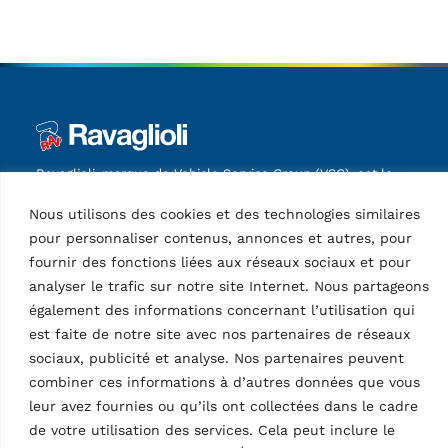
Ravaglioli, marque de Vehicle Service Group (VSG), est le
premier fabricant européen de ponts élévateurs pour
Nous utilisons des cookies et des technologies similaires
véhicules, d'équipements pour pneumatiques et de
diagnostics (inspection des véhicules et réglage de la
pour personnaliser contenus, annonces et autres, pour
géométrie des roues).
fournir des fonctions liées aux réseaux sociaux et pour
analyser le trafic sur notre site Internet. Nous partageons
Informations
également des informations concernant l’utilisation qui
est faite de notre site avec nos partenaires de réseaux
Société
sociaux, publicité et analyse. Nos partenaires peuvent
Contactez
combiner ces informations à d’autres données que vous
Support technique
Web Order
leur avez fournies ou qu’ils ont collectées dans le cadre
Connexion Marketing
de votre utilisation des services. Cela peut inclure le