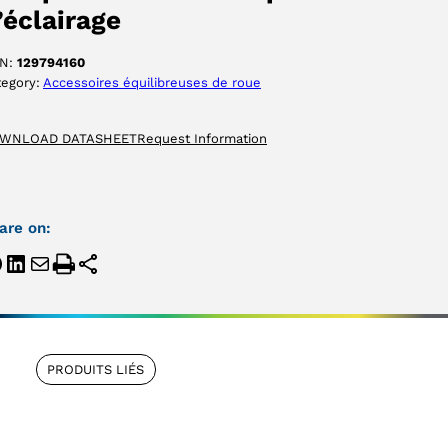
’éclairage
N:
129794160
tegory:
Accessoires équilibreuses de roue
WNLOAD DATASHEET
Request Information
are on:
PRODUITS LIÉS