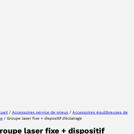
Sélectionner une région
Choisissez votre langue
ueil
/
Accessoires service de pneus
/
Accessoires équilibreuses de
ue
/ Groupe laser fixe + dispositif d’éclairage
ACCEPTER
roupe laser fixe + dispositif