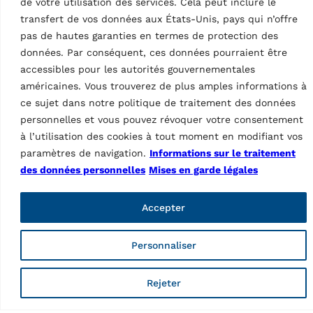
de votre utilisation des services. Cela peut inclure le
Whistleblowing
Fraudes web
transfert de vos données aux États-Unis, pays qui n’offre
Conditions générales d’achat
pas de hautes garanties en termes de protection des
Conditions générales de vente
données. Par conséquent, ces données pourraient être
Code de conduite à l’usage des fournisseurs
accessibles pour les autorités gouvernementales
La transparence dans les chaînes d’approvisionnement
américaines. Vous trouverez de plus amples informations à
Élimination des emballages
ce sujet dans notre politique de traitement des données
Produits
personnelles et vous pouvez révoquer votre consentement
à l’utilisation des cookies à tout moment en modifiant vos
Lifts
paramètres de navigation.
Informations sur le traitement
Wheel service
Diagnostic
des données personnelles
Mises en garde légales
Other products
Accessories lifts
Accepter
Accessories wheel service
Accessories diagnostic
Accessories other products
Personnaliser
Facebook
Instagram
LinkedIn
YouTube
Rejeter