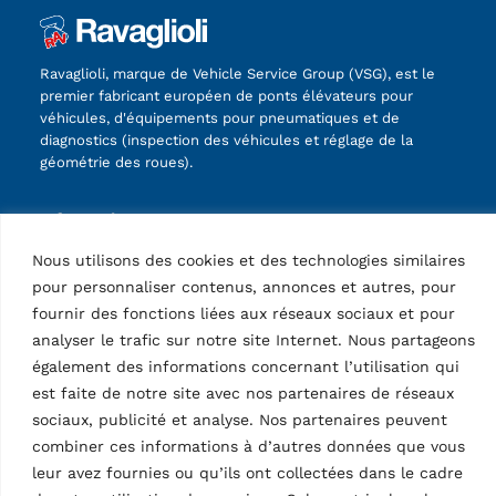
Ravaglioli, marque de Vehicle Service Group (VSG), est le
premier fabricant européen de ponts élévateurs pour
véhicules, d'équipements pour pneumatiques et de
diagnostics (inspection des véhicules et réglage de la
géométrie des roues).
Informations
Nous utilisons des cookies et des technologies similaires
Société
Contactez
pour personnaliser contenus, annonces et autres, pour
Support technique
fournir des fonctions liées aux réseaux sociaux et pour
Web Order
analyser le trafic sur notre site Internet. Nous partageons
Connexion Marketing
également des informations concernant l’utilisation qui
Pages
est faite de notre site avec nos partenaires de réseaux
sociaux, publicité et analyse. Nos partenaires peuvent
Informations sur le traitement des données personnelles
combiner ces informations à d’autres données que vous
Mises en garde légales
leur avez fournies ou qu’ils ont collectées dans le cadre
Code de déontologie