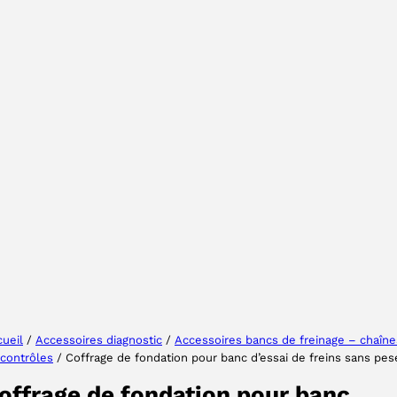
Sélectionner une région
Choisissez votre langue
ueil
/
Accessoires diagnostic
/
Accessoires bancs de freinage – chaîne
contrôles
/ Coffrage de fondation pour banc d’essai de freins sans pe
ACCEPTER
offrage de fondation pour banc