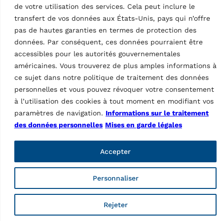
de votre utilisation des services. Cela peut inclure le
transfert de vos données aux États-Unis, pays qui n’offre
pas de hautes garanties en termes de protection des
données. Par conséquent, ces données pourraient être
accessibles pour les autorités gouvernementales
américaines. Vous trouverez de plus amples informations à
ce sujet dans notre politique de traitement des données
personnelles et vous pouvez révoquer votre consentement
à l’utilisation des cookies à tout moment en modifiant vos
Ravaglioli, marque de Vehicle Service Group (VSG), est le
premier fabricant européen de ponts élévateurs pour
paramètres de navigation.
Informations sur le traitement
véhicules, d'équipements pour pneumatiques et de
des données personnelles
Mises en garde légales
diagnostics (inspection des véhicules et réglage de la
géométrie des roues).
Accepter
ts
Informations
oducts
Personnaliser
Société
Contactez
Rejeter
Support technique
Web Order