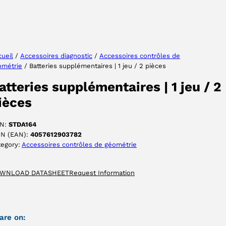
Choisissez votre langue
ueil
/
Accessoires diagnostic
/
Accessoires contrôles de
ométrie
/ Batteries supplémentaires | 1 jeu / 2 pièces
ACCEPTER
atteries supplémentaires | 1 jeu / 2
ièces
N:
STDA164
IN (EAN):
4057612903782
tegory:
Accessoires contrôles de géométrie
WNLOAD DATASHEET
Request Information
are on: