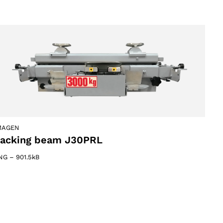
MAGEN
acking beam J30PRL
NG
–
901.5kB