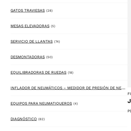
28 products
GATOS TRAVIESAS
(28)
5 products
MESAS ELEVADORAS
(5)
74 products
SERVICIO DE LLANTAS
(74)
50 products
DESMONTADORAS
(50)
18 products
EQUILIBRADORAS DE RUEDAS
(18)
I
NFLADOR DE NEUMÁTICOS – MEDIDOR DE PRESIÓN DE NEUMÁTICOS
F
J
4 products
EQUIPOS PARA NEUMATIQUEROS
(4)
P
62 products
DIAGNÓSTICO
(62)