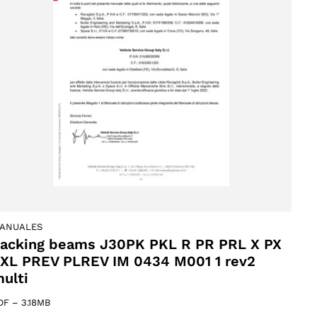
ANUALES
acking beams J30PK PKL R PR PRL X PX
XL PREV PLREV IM 0434 M001 1 rev2
ulti
DF
–
3.18MB