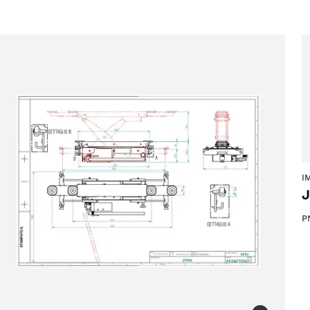
ACEPTAR
I
J
P