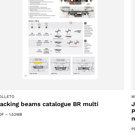
2 products
(2)
OLLETO
M
Tu provincia
acking beams catalogue BR multi
J
P
DF
–
1.52MB
m
P
Seleccione su idioma