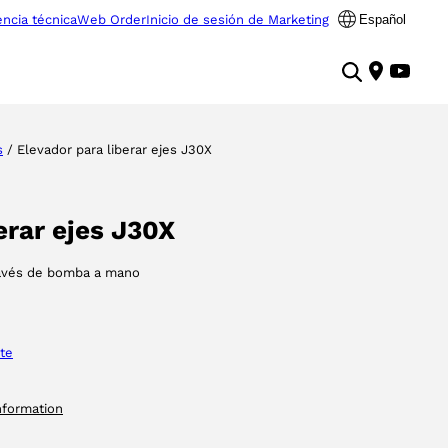
encia técnica
Web Order
Inicio de sesión de Marketing
Español
s
/ Elevador para liberar ejes J30X
erar ejes J30X
través de bomba a mano
te
nformation