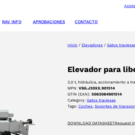
Asist
RAV INFO
APROBACIONES
CONTACTO
Inicio
/
Elevadores
/
Gatos traviesa
Elevador para lib
3,0 t, hidráulica, accionamiento a 
MPN:
VSG.J30XX.901514
GTIN (EAN):
5063084901514
Category:
Gatos traviesas
Tags:
Coches
, 
Soportes de transpor
DOWNLOAD DATASHEET
Request I