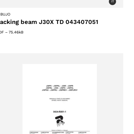
IT
IBUJO
acking beam J30X TD 043407051
DF
–
75.46kB
ucts
s