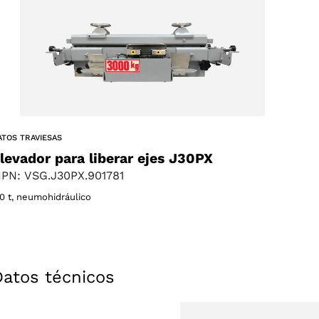
ATOS TRAVIESAS
levador para liberar ejes J30PX
PN: VSG.J30PX.901781
,0 t, neumohidráulico
Datos técnicos