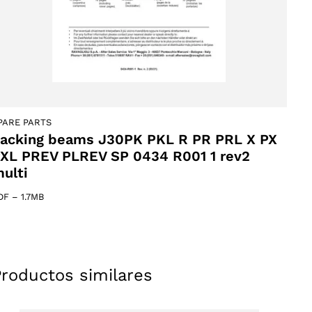
PARE PARTS
acking beams J30PK PKL R PR PRL X PX
XL PREV PLREV SP 0434 R001 1 rev2
ucts
ulti
DF
–
1.7MB
Productos similares