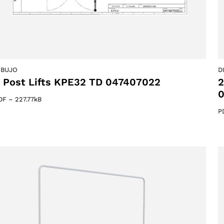
IBUJO
D
 Post Lifts KPE32 TD 047407022
2
DF
–
227.77kB
P