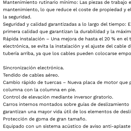
Mantenimiento rutinario mínimo: Las piezas de trabajo es
mantenimiento, lo que reduce el coste de propiedad y el
la seguridad.
Seguridad y calidad garantizadas a lo largo del tiempo
primera calidad que garantizan la durabilidad y la máxim
Rápida instalación – Una mejora de hasta el 20 % en el t
electrónica, se evita la instalación y el ajuste del cable 
tubería arriba, ya que los cables pueden colocarse empo
Sincronización electrónica.
Tendido de cables aéreo.
Cambio rápido de tuercas – Nueva placa de motor que per
2 products
(2)
columna con la columna en pie.
Tu provincia
Control de elevación mediante inversor giratorio.
Carros internos montados sobre guías de deslizamiento l
garantizan una mayor vida útil de los elementos de desl
Protección de goma de gran tamaño.
Equipado con un sistema acústico de aviso anti-aplaste 
Seleccione su idioma