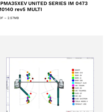
PMA35XEV UNITED SERIES IM 0473
0140 rev5 MULTI
DF
–
2.57MB