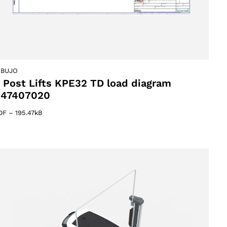
IBUJO
 Post Lifts KPE32 TD load diagram
047407020
DF
–
195.47kB