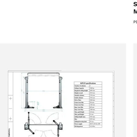
S
M
P
ucts