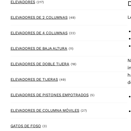
217 products
ELEVADORES
(217)
L
49 products
ELEVADORES DE 2 COLUMNAS
(49)
22 products
ELEVADORES DE 4 COLUMNAS
(22)
11 products
ELEVADORES DE BAJA ALTURA
(11)
N
18 products
ELEVADORES DE DOBLE TIJERA
(18)
i
h
49 products
ELEVADORES DE TIJERAS
(49)
d
5 products
ELEVADORES DE PISTONES EMPOTRADOS
(5)
27 products
ELEVADORES DE COLUMNA MÓVILES
(27)
3 products
GATOS DE FOSO
(3)