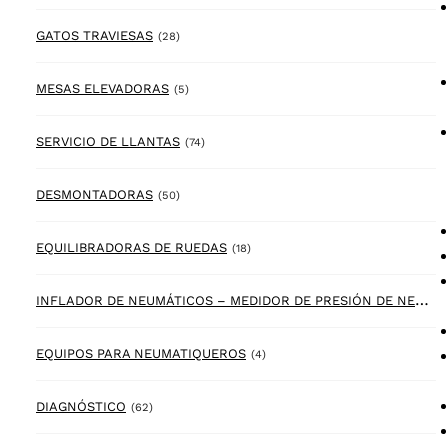
28 products
GATOS TRAVIESAS
(28)
5 products
MESAS ELEVADORAS
(5)
74 products
SERVICIO DE LLANTAS
(74)
50 products
DESMONTADORAS
(50)
18 products
EQUILIBRADORAS DE RUEDAS
(18)
I
NFLADOR DE NEUMÁTICOS – MEDIDOR DE PRESIÓN DE NEUMÁTICOS
4 products
EQUIPOS PARA NEUMATIQUEROS
(4)
62 products
DIAGNÓSTICO
(62)