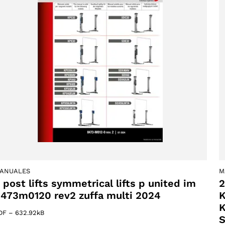
ucts
s
ANUALES
M
 post lifts symmetrical lifts p united im
2
473m0120 rev2 zuffa multi 2024
K
DF
–
632.92kB