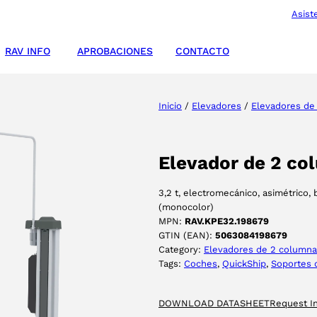
Asist
RAV INFO
APROBACIONES
CONTACTO
Inicio
/
Elevadores
/
Elevadores de
Elevador de 2 co
3,2 t, electromecánico, asimétrico,
(monocolor)
MPN:
RAV.KPE32.198679
GTIN (EAN):
5063084198679
Category:
Elevadores de 2 column
Tags:
Coches
, 
QuickShip
, 
Soportes 
DOWNLOAD DATASHEET
Request I