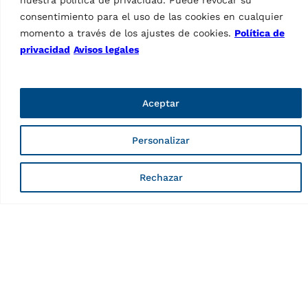
consentimiento para el uso de las cookies en cualquier
momento a través de los ajustes de cookies.
Política de
privacidad
Avisos legales
Aceptar
ACCESORIOS ELEVADORES DE
2 COLUMNAS
Personalizar
Juego de tacos
ACCESORIOS ELEVADORES DE
MPN: VSG.2CALL.901538
2 COLUMNAS
Rechazar
Placa de soporte,
Soporte para
herramientas
almohadilla de goma,
MPN: VSG.2CALL.902511
rectangular | para Tesla | 1
juego / 4 piezas
Soporte ergonómico para
destornillador neumático