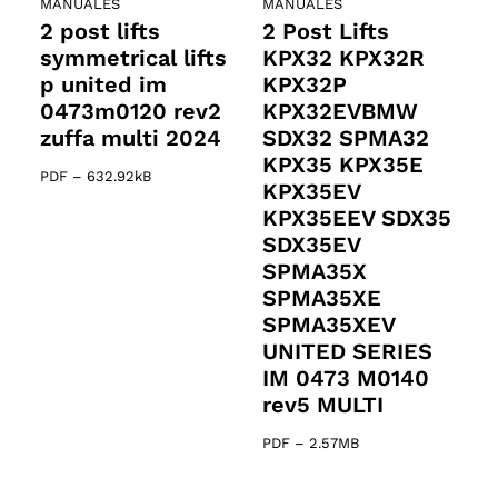
MANUALES
MANUALES
2 post lifts
2 Post Lifts
symmetrical lifts
KPX32 KPX32R
p united im
KPX32P
0473m0120 rev2
KPX32EVBMW
zuffa multi 2024
SDX32 SPMA32
KPX35 KPX35E
PDF
–
632.92kB
KPX35EV
KPX35EEV SDX35
SDX35EV
SPMA35X
SPMA35XE
SPMA35XEV
UNITED SERIES
IM 0473 M0140
rev5 MULTI
PDF
–
2.57MB