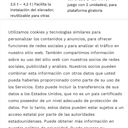
3,5 t – 4,2 t | Facilita la
juego con 2 unidades), para
instalación del elevador,
plataforma giratoria
reutilizable para otras
instalaciones | 1 juego
Utilizamos cookies y tecnologías similares para
personalizar los contenidos y anuncios, para ofrecer
funciones de redes sociales y para analizar el tráfico en
nuestro sitio web. También compartimos información
sobre su uso del sitio web con nuestros socios de redes
sociales, publicidad y análisis. Nuestros socios pueden
combinar esta información con otros datos que usted
ACCESORIOS ELEVADORES DE
pueda haberles proporcionado como parte de su uso de
ACCESORIOS ELEVADORES DE
2 COLUMNAS
2 COLUMNAS
los Servicios. Esto puede incluir la transferencia de sus
Soportes de alineación
Juego de rampitas
datos a los Estados Unidos, que no es un país certificado
de ruedas
MPN: VSG.2CALL.902818
MPN: VSG.2CALL.902085
como poseedor de un nivel adecuado de protección de
Altura de rampa 60 mm,
datos. Por lo tanto, estos datos pueden estar sujetos a un
1 juego / 4 piezas
para vehículos
acceso estatal por parte de las autoridades
extremadamente bajos | 1
estadounidenses. Puede obtener más información en
juego / 2 piezas
nuestra política de privacidad. Puede revocar su