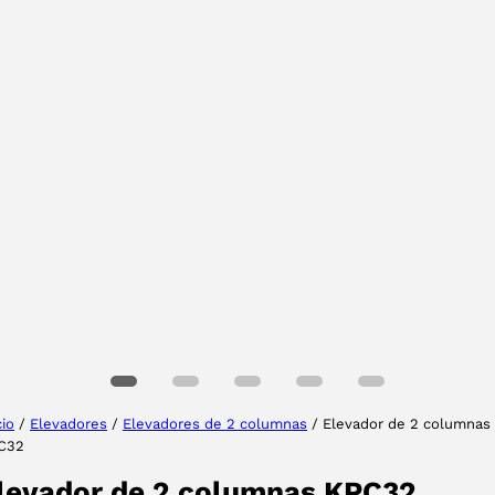
Tu provincia
Seleccione su idioma
cio
/
Elevadores
/
Elevadores de 2 columnas
/ Elevador de 2 columnas
C32
ACEPTAR
levador de 2 columnas KPC32