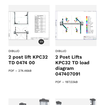
EN
DIBUJO
DIBUJO
2 post lift KPC32
2 Post Lifts
TD 0474 00
KPC32 TD load
diagram
PDF
–
274.46kB
047407091
PDF
–
197.03kB