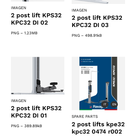
IMAGEN
IMAGEN
2 post lift KPS32
2 post lift KPS32
KPC32 DI 02
KPC32 DI 03
PNG
–
1.23MB
PNG
–
498.91kB
IMAGEN
IT
EN
2 post lift KPS32
KPC32 DI 01
SPARE PARTS
2 post lifts kpe32
PNG
–
389.89kB
kpc32 0474 r002