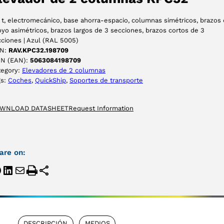
 t, electromecánico, base ahorra-espacio, columnas simétricos, brazos
yo asimétricos, brazos largos de 3 secciones, brazos cortos de 3
ciones | Azul (RAL 5005)
N:
RAV.KPC32.198709
IN (EAN):
5063084198709
tegory:
Elevadores de 2 columnas
gs:
Coches
, 
QuickShip
, 
Soportes de transporte
WNLOAD DATASHEET
Request Information
are on:
DESCRIPCIÓN
MEDIOS