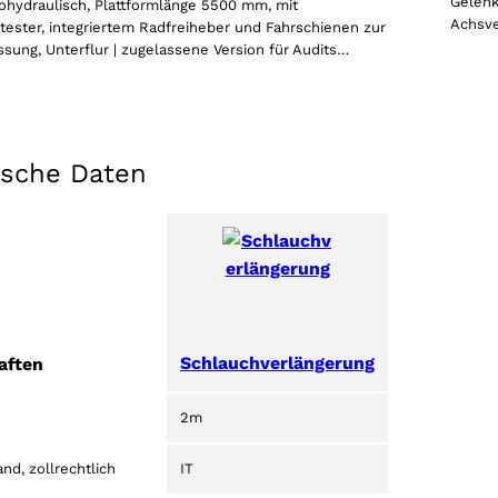
Wählen Sie Ihre Region
Gelenk
trohydraulisch, Plattformlänge 5500 mm, mit
Achsve
tester, integriertem Radfreiheber und Fahrschienen zur
ung, Unterflur | zugelassene Version für Audits…
Wählen Sie Ihre Sprache
ische Daten
AKZEPTIEREN
Schlauchverlängerung
aften
2m
nd, zollrechtlich
IT