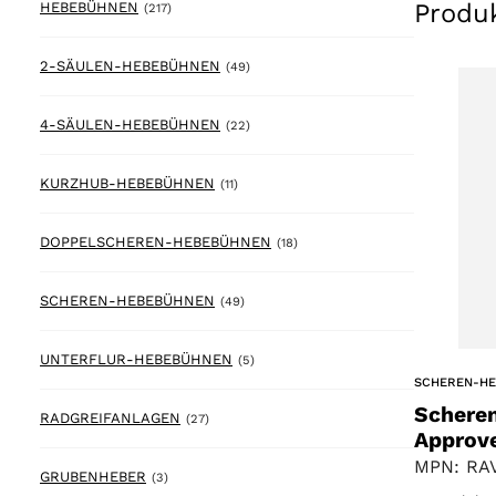
Produ
217 products
HEBEBÜHNEN
(217)
49 products
2-SÄULEN-HEBEBÜHNEN
(49)
22 products
4-SÄULEN-HEBEBÜHNEN
(22)
11 products
KURZHUB-HEBEBÜHNEN
(11)
18 products
DOPPELSCHEREN-HEBEBÜHNEN
(18)
49 products
SCHEREN-HEBEBÜHNEN
(49)
5 products
UNTERFLUR-HEBEBÜHNEN
(5)
SCHEREN-H
Schere
27 products
RADGREIFANLAGEN
(27)
Approv
MPN: RAV
3 products
GRUBENHEBER
(3)