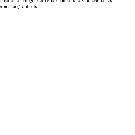
spieltester, integriertem Radfreiheber und Fahrschienen zur
rmessung, Unterflur