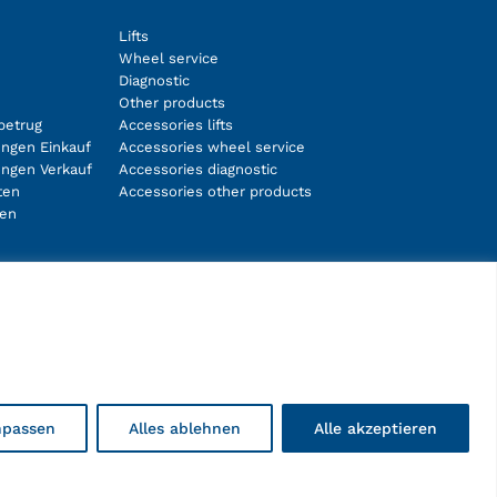
Lifts
Wheel service
Diagnostic
Other products
betrug
Accessories lifts
ngen Einkauf
Accessories wheel service
ungen Verkauf
Accessories diagnostic
ten
Accessories other products
ten
Facebook
Instagram
LinkedIn
YouTube
npassen
Alles ablehnen
Alle akzeptieren