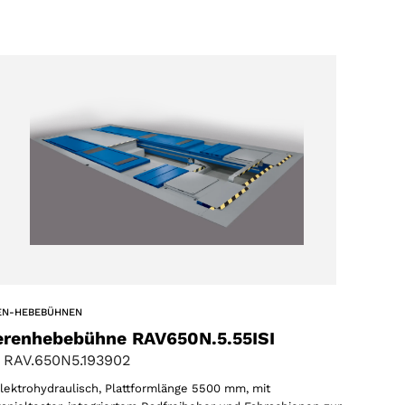
EN-HEBEBÜHNEN
erenhebebühne RAV650N.5.55ISI
 RAV.650N5.193902
 elektrohydraulisch, Plattformlänge 5500 mm, mit