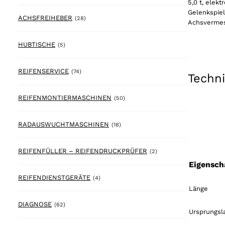
5,0 t, elek
Gelenkspiel
28 products
ACHSFREIHEBER
(28)
Achsvermess
5 products
HUBTISCHE
(5)
74 products
REIFENSERVICE
(74)
Techn
50 products
REIFENMONTIERMASCHINEN
(50)
18 products
RADAUSWUCHTMASCHINEN
(18)
2 products
REIFENFÜLLER – REIFENDRUCKPRÜFER
(2)
Eigensch
4 products
REIFENDIENSTGERÄTE
(4)
Länge
62 products
DIAGNOSE
(62)
Ursprungsla