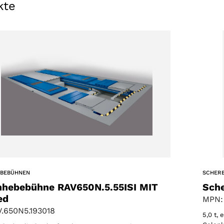
kte
EBEBÜHNEN
SCHER
nhebebühne RAV650N.5.55ISI MIT
Sch
ed
MPN:
.650N5.193018
5,0 t,