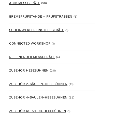
50 products
ACHSMESSGERÄTE
(50)
6 products
BREMSPRÜFSTÄNDE – PRÜFSTRASSEN
(6)
1 product
SCHEINWERFEREINSTELLGERÄTE
(1)
1 product
CONNECTED WORKSHOP
(1)
4 products
REIFENPROFILMESSGERÄTE
(4)
211 products
ZUBEHÖR HEBEBÜHNEN
(211)
41 products
ZUBEHÖR 2-SÄULEN-HEBEBÜHNEN
(41)
32 products
ZUBEHÖR 4-SÄULEN-HEBEBÜHNEN
(32)
1 product
ZUBEHÖR KURZHUB-HEBEBÜHNEN
(1)