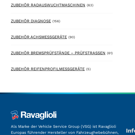
63 products
ZUBEHÖR RADAUSWUCHTMASCHINEN
(63)
156 products
ZUBEHÖR DIAGNOSE
(156)
90 products
ZUBEHÖR ACHSMESSGERÄTE
(90)
61 products
ZUBEHÖR BREMSPRÜFSTÄNDE – PRÜFSTRASSEN
(61)
5 products
ZUBEHÖR REIFENPROFILMESSGERÄTE
(5)
Als Marke der Vehicle Service Group (VSG) ist Ravaglioli
In
Europas führender Hersteller von Fahrzeughebebühnen,