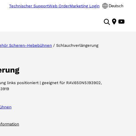
Technischer Support
Web Order
Marketing Login
Deutsch
ehör Scheren-Hebebühnen
/ Schlauchverlängerung
erung
ng links positioniert | geeignet für RAV.650N5.193902,
93919
ühnen
nformation