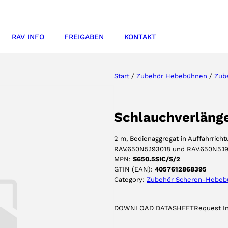
RAV INFO
FREIGABEN
KONTAKT
Start
/
Zubehör Hebebühnen
/
Zub
Schlauchverläng
2 m, Bedienaggregat in Auffahrrichtu
RAV.650N5.193018 und RAV.650N5.1
MPN:
S650.5SIC/S/2
GTIN (EAN):
4057612868395
Category:
Zubehör Scheren-Hebeb
DOWNLOAD DATASHEET
Request I