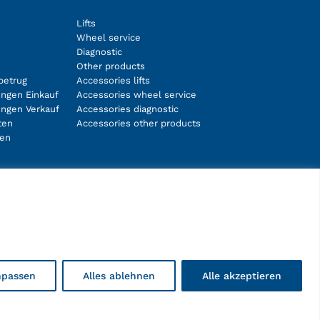
Lifts
Wheel service
Diagnostic
Other products
betrug
Accessories lifts
ngen Einkauf
Accessories wheel service
ungen Verkauf
Accessories diagnostic
ten
Accessories other products
ten
Facebook
Instagram
LinkedIn
YouTube
npassen
Alles ablehnen
Alle akzeptieren