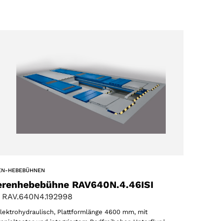
EN-HEBEBÜHNEN
erenhebebühne RAV640N.4.46ISI
 RAV.640N4.192998
 elektrohydraulisch, Plattformlänge 4600 mm, mit