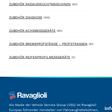
63 products
ZUBEHÖR RADAUSWUCHTMASCHINEN
(63)
156 products
ZUBEHÖR DIAGNOSE
(156)
90 products
ZUBEHÖR ACHSMESSGERÄTE
(90)
61 products
ZUBEHÖR BREMSPRÜFSTÄNDE – PRÜFSTRASSEN
(61)
5 products
ZUBEHÖR REIFENPROFILMESSGERÄTE
(5)
Als Marke der Vehicle Service Group (VSG) ist Ravaglioli
In
Europas führender Hersteller von Fahrzeughebebühnen,