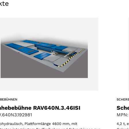
kte
EBEBÜHNEN
SCHER
nhebebühne RAV640N.3.46ISI
Sch
.640N3.192981
MPN:
trohydraulisch, Plattformlänge 4600 mm, mit
4,2 t,