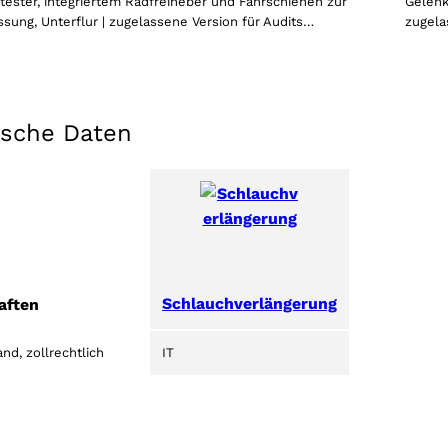
Wählen Sie Ihre Region
tester, integriertem Radfreiheber und Fahrschienen zur
Gelenk
ung, Unterflur | zugelassene Version für Audits…
zugela
Wählen Sie Ihre Sprache
ische Daten
AKZEPTIEREN
Schlauchverlängerung
aften
nd, zollrechtlich
IT