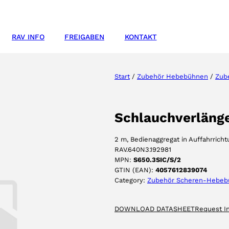
RAV INFO
FREIGABEN
KONTAKT
Start
/
Zubehör Hebebühnen
/
Zub
Schlauchverläng
2 m, Bedienaggregat in Auffahrricht
RAV.640N3.192981
MPN:
S650.3SIC/S/2
GTIN (EAN):
4057612839074
Category:
Zubehör Scheren-Hebeb
DOWNLOAD DATASHEET
Request I