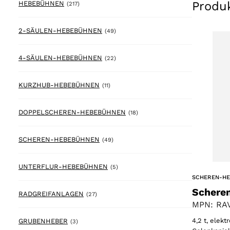
Produ
217 products
HEBEBÜHNEN
(217)
49 products
2-SÄULEN-HEBEBÜHNEN
(49)
22 products
4-SÄULEN-HEBEBÜHNEN
(22)
11 products
KURZHUB-HEBEBÜHNEN
(11)
18 products
DOPPELSCHEREN-HEBEBÜHNEN
(18)
49 products
SCHEREN-HEBEBÜHNEN
(49)
5 products
UNTERFLUR-HEBEBÜHNEN
(5)
SCHEREN-H
Schere
27 products
RADGREIFANLAGEN
(27)
MPN: RAV
4,2 t, elek
3 products
GRUBENHEBER
(3)