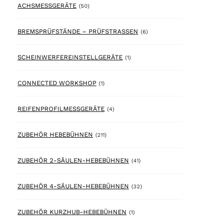
50 products
ACHSMESSGERÄTE
(50)
6 products
BREMSPRÜFSTÄNDE – PRÜFSTRASSEN
(6)
1 product
SCHEINWERFEREINSTELLGERÄTE
(1)
1 product
CONNECTED WORKSHOP
(1)
4 products
REIFENPROFILMESSGERÄTE
(4)
211 products
ZUBEHÖR HEBEBÜHNEN
(211)
41 products
ZUBEHÖR 2-SÄULEN-HEBEBÜHNEN
(41)
32 products
ZUBEHÖR 4-SÄULEN-HEBEBÜHNEN
(32)
1 product
ZUBEHÖR KURZHUB-HEBEBÜHNEN
(1)