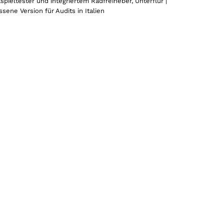
spieltester und integriertem Radfreiheber, Unterflur |
ssene Version für Audits in Italien