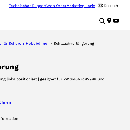
Technischer Support
Web Order
Marketing Login
Deutsch
ehör Scheren-Hebebühnen
/ Schlauchverlängerung
erung
ung links positioniert | geeignet für RAV.640N4.192998 und
ühnen
nformation