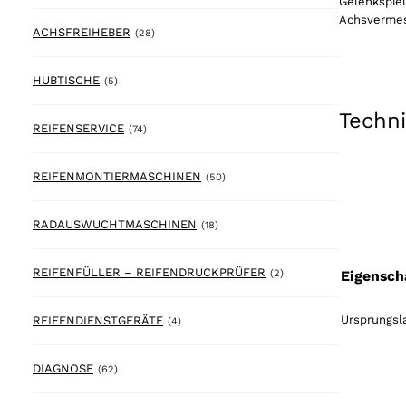
Gelenkspiel
Achsvermess
28 products
ACHSFREIHEBER
(28)
5 products
HUBTISCHE
(5)
Techn
74 products
REIFENSERVICE
(74)
50 products
REIFENMONTIERMASCHINEN
(50)
18 products
RADAUSWUCHTMASCHINEN
(18)
2 products
REIFENFÜLLER – REIFENDRUCKPRÜFER
Eigensch
(2)
Ursprungsla
4 products
REIFENDIENSTGERÄTE
(4)
62 products
DIAGNOSE
(62)