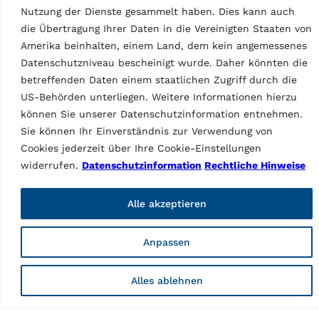
Nutzung der Dienste gesammelt haben. Dies kann auch
die Übertragung Ihrer Daten in die Vereinigten Staaten von
Amerika beinhalten, einem Land, dem kein angemessenes
Datenschutzniveau bescheinigt wurde. Daher könnten die
betreffenden Daten einem staatlichen Zugriff durch die
US-Behörden unterliegen. Weitere Informationen hierzu
können Sie unserer Datenschutzinformation entnehmen.
Sie können Ihr Einverständnis zur Verwendung von
Cookies jederzeit über Ihre Cookie-Einstellungen
widerrufen.
Datenschutzinformation
Rechtliche Hinweise
REIFENMONTIERMASCHINEN
REIFENMONTIERMASCHINEN
Reifenmontiermaschine
Reifenmontiermaschine
SG 45.26DP
SG 45.26D Plus
Alle akzeptieren
MPN: RAV.SG45X.202185
MPN: RAV.SG45X.202161
Reifenmontiermaschine mit
Reifenmontiermaschine mit
Anpassen
kippbarer Montagesäule,
kippbarer Montagesäule,
selbstzentrierendem
selbstzentrierendem
Spannteller 26” mit
Spannteller 26” mit
Alles ablehnen
verstellbaren Spannklauen,
verstellbaren Spannklauen,
Wulstabdrückvorrichtung,
Wulstabdrückvorrichtung,
max. Felgenbreite 16″, max.
max. Felgenbreite 16″, max.