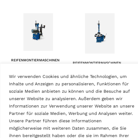
REIFENMONTIERMASCHINEN
REIFENMONTIERMASCHINEN
Reifenmontiermaschine
Reifenmontiermaschine
G7645ID.26
SG 45.26D
Wir verwenden Cookies und ähnliche Technologien, um
MPN: RAV.G7645.200914
MPN: RAV.SG45X.202192
Inhalte und Anzeigen zu personalisieren, Funktionen für
Automatisch, max.
Reifenmontiermaschine mit
soziale Medien anbieten zu können und die Besuche auf
Geschwindigkeit 16 U/min,
kippbarer Montagesäule,
unserer Website zu analysieren. Außerdem geben wir
Pkw, Felgendurchmesser 10
selbstzentrierendem
Informationen zur Verwendung unserer Website an unsere
– 28,5″, max. Felgenbreite
Spannteller 26” mit
431 mm | Blau (RAL 5005)
Partner für soziale Medien, Werbung und Analysen weiter.
verstellbaren Spannklauen,
Unsere Partner führen diese Informationen
Wulstabdrückvorrichtung,
max. Felgenbreite 16″, max.
möglicherweise mit weiteren Daten zusammen, die Sie
Raddurchmesser 45″
ihnen bereitgestellt haben oder die sie im Rahmen Ihrer