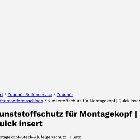
Wählen Sie Ihre Region
Wählen Sie Ihre Sprache
rt
/
Zubehör Reifenservice
/
Zubehör
ifenmontiermaschinen
/ Kunststoffschutz für Montagekopf | Quick inser
AKZEPTIEREN
unststoffschutz für Montagekopf |
uick insert
tagekopf-Steck-Alufelgenschutz | 1 Satz