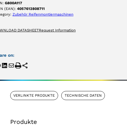
N:
G800A117
IN (EAN):
4057612808711
tegory:
Zubehör Reifenmontiermaschinen
WNLOAD DATASHEET
Request Information
are on:
VERLINKTE PRODUKTE
TECHNISCHE DATEN
Produkte