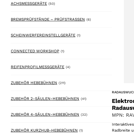
50 products
ACHSMESSGERÄTE
(50)
6 products
BREMSPRÜFSTÄNDE – PRÜFSTRASSEN
(6)
1 product
SCHEINWERFEREINSTELLGERÄTE
(1)
1 product
CONNECTED WORKSHOP
(1)
4 products
REIFENPROFILMESSGERÄTE
(4)
211 products
ZUBEHÖR HEBEBÜHNEN
(211)
RADAUSWUC
41 products
ZUBEHÖR 2-SÄULEN-HEBEBÜHNEN
(41)
Elektro
Radaus
32 products
ZUBEHÖR 4-SÄULEN-HEBEBÜHNEN
MPN: RAV
(32)
Interaktiv
1 product
Radbreite 
ZUBEHÖR KURZHUB-HEBEBÜHNEN
(1)