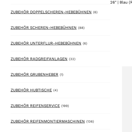
26″ | Blau 
6 products
ZUBEHÖR DOPPELSCHEREN-HEBEBÜHNEN
(6)
88 products
ZUBEHÖR SCHEREN-HEBEBÜHNEN
(88)
6 products
ZUBEHÖR UNTERFLUR-HEBEBÜHNEN
(6)
32 products
ZUBEHÖR RADGREIFANLAGEN
(32)
1 product
ZUBEHÖR GRUBENHEBER
(1)
4 products
ZUBEHÖR HUBTISCHE
(4)
199 products
ZUBEHÖR REIFENSERVICE
(199)
136 products
ZUBEHÖR REIFENMONTIERMASCHINEN
(136)