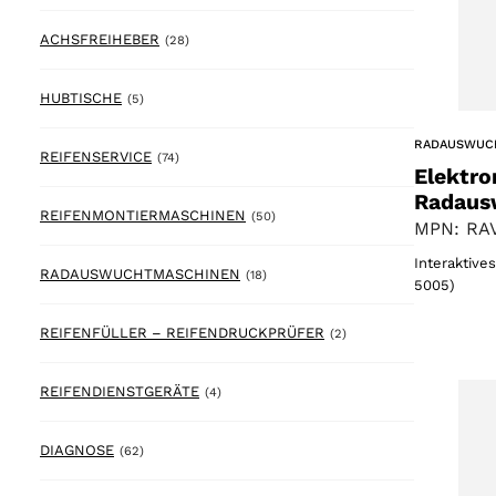
28 products
ACHSFREIHEBER
(28)
5 products
HUBTISCHE
(5)
RADAUSWUC
74 products
REIFENSERVICE
(74)
Elektro
Radaus
50 products
REIFENMONTIERMASCHINEN
(50)
MPN: RAV
Interaktive
18 products
RADAUSWUCHTMASCHINEN
(18)
5005)
2 products
REIFENFÜLLER – REIFENDRUCKPRÜFER
(2)
4 products
REIFENDIENSTGERÄTE
(4)
62 products
DIAGNOSE
(62)