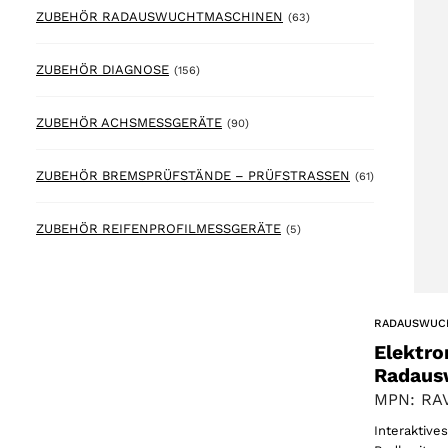
63 products
ZUBEHÖR RADAUSWUCHTMASCHINEN
(63)
156 products
ZUBEHÖR DIAGNOSE
(156)
90 products
ZUBEHÖR ACHSMESSGERÄTE
(90)
61 products
ZUBEHÖR BREMSPRÜFSTÄNDE – PRÜFSTRASSEN
(61)
5 products
ZUBEHÖR REIFENPROFILMESSGERÄTE
(5)
RADAUSWUC
Elektro
Radaus
MPN: RAV
Interaktiv