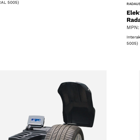
(RAL 5005)
RADAU
Elek
Rad
MPN:
Intera
5005)