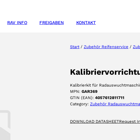
RAV INFO
FREIGABEN
KONTAKT
Start
/
Zubehör Reifenservice
/
Zub
Kalibriervorrich
Kalibrierkit für Radauswuchtmasch
MPN:
GAR369
GTIN (EAN):
4057612811711
Category:
Zubehör Radauswuchtma
DOWNLOAD DATASHEET
Request I