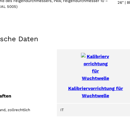
und des Felgendurchmessers, Pkw, Felgendurchmesser 10 –
26″ | 
(RAL 5005)
ische Daten
Kalibriervorrichtung für
Wuchtwelle
aften
nd, zollrechtlich
IT