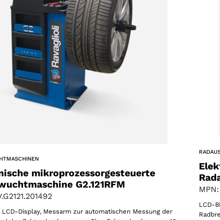
RADAU
HTMASCHINEN
Elek
nische mikroprozessorgesteuerte
Rad
wuchtmaschine G2.121RFM
MPN:
.G2121.201492
LCD-Bi
es LCD-Display, Messarm zur automatischen Messung der
Radbre