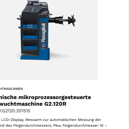
AKZEPTIEREN
HTMASCHINEN
nische mikroprozessorgesteuerte
wuchtmaschine G2.120R
.G2120.201515
es LCD-Display, Messarm zur automatischen Messung der
und des Felgendurchmessers, Pkw, Felgendurchmesser 10 –