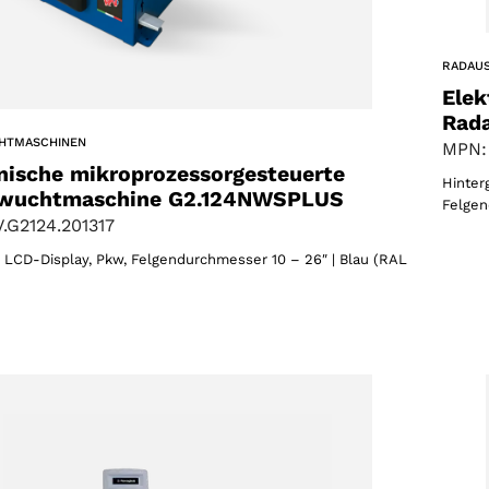
RADAU
Elek
Rad
HTMASCHINEN
MPN:
nische mikroprozessorgesteuerte
Hinter
wuchtmaschine G2.124NWSPLUS
Felgen
.G2124.201317
s LCD-Display, Pkw, Felgendurchmesser 10 – 26″ | Blau (RAL
Wählen Sie Ihre Region
Wählen Sie Ihre Sprache