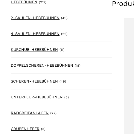
Produ
217 products
HEBEBÜHNEN
(217)
49 products
2-SÄULEN-HEBEBÜHNEN
(49)
22 products
4-SÄULEN-HEBEBÜHNEN
(22)
11 products
KURZHUB-HEBEBÜHNEN
(11)
18 products
DOPPELSCHEREN-HEBEBÜHNEN
(18)
49 products
SCHEREN-HEBEBÜHNEN
(49)
5 products
UNTERFLUR-HEBEBÜHNEN
(5)
27 products
RADGREIFANLAGEN
(27)
3 products
GRUBENHEBER
(3)