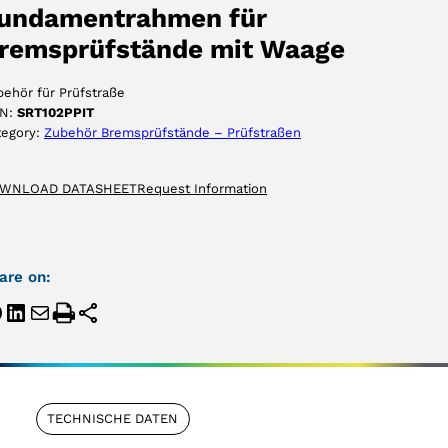
AKZEPTIEREN
undamentrahmen für
remsprüfstände mit Waage
ehör für Prüfstraße
N:
SRT102PPIT
tegory:
Zubehör Bremsprüfstände – Prüfstraßen
WNLOAD DATASHEET
Request Information
are on:
TECHNISCHE DATEN