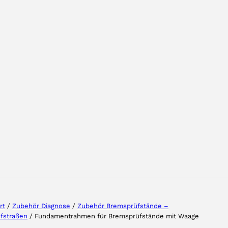
Wählen Sie Ihre Region
Wählen Sie Ihre Sprache
rt
/
Zubehör Diagnose
/
Zubehör Bremsprüfstände –
üfstraßen
/ Fundamentrahmen für Bremsprüfstände mit Waage