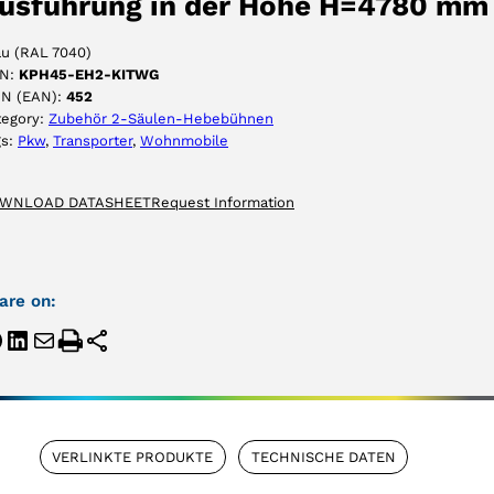
usführung in der Höhe H=4780 mm
au (RAL 7040)
N:
KPH45-EH2-KITWG
IN (EAN):
452
tegory:
Zubehör 2-Säulen-Hebebühnen
gs:
Pkw
, 
Transporter
, 
Wohnmobile
WNLOAD DATASHEET
Request Information
are on:
VERLINKTE PRODUKTE
TECHNISCHE DATEN