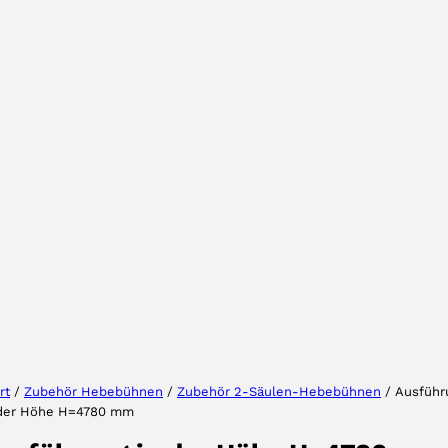
Wählen Sie Ihre Region
Wählen Sie Ihre Sprache
rt
/
Zubehör Hebebühnen
/
Zubehör 2-Säulen-Hebebühnen
/ Ausführ
 der Höhe H=4780 mm
AKZEPTIEREN