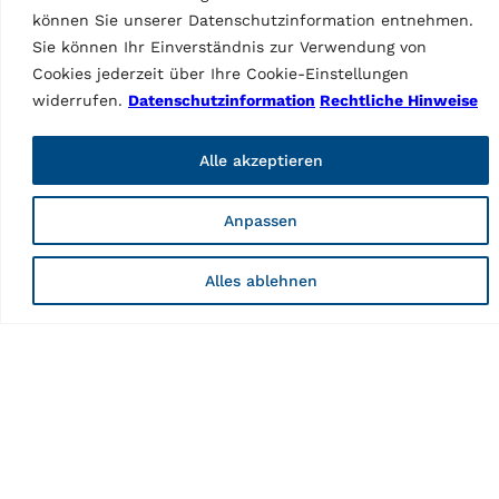
können Sie unserer Datenschutzinformation entnehmen.
Ausführung in der
Sie können Ihr Einverständnis zur Verwendung von
Höhe H=4780 mm
Eigenschaften
Cookies jederzeit über Ihre Cookie-Einstellungen
widerrufen.
Datenschutzinformation
Rechtliche Hinweise
Ursprungsland, zollrechtlich
CN
Alle akzeptieren
Anpassen
Alles ablehnen
Als Marke der Vehicle Service Group (VSG) ist Ravaglioli
Europas führender Hersteller von Fahrzeughebebühnen,
Reifenservice- und Diagnosegeräten (Fahrzeugkontrolle
und Achsvermessung).
Information