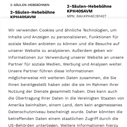
2-SÄULEN-HEBEBÜHNEN
2-Säulen-Hebebühne
KPH40SAVM
2-Säulen-Hebebühne
MPN: RAV.KPH40.191427
KPH40SAVM
MPN: RAV.KPH40.197610
4,0 t, elektrohydraulisch,
Wir verwenden Cookies und ähnliche Technologien, um
Säulen symmetrisch, AV-
4,0 t, elektrohydraulisch,
Tragarme asymmetrisch,
Säulen symmetrisch, AV-
Inhalte und Anzeigen zu personalisieren, Funktionen für
zwei Bedieneinheiten,
Tragarme asymmetrisch,
soziale Medien anbieten zu können und die Besuche auf
Energie-Kit, TEq-Link | Grau
zwei Bedieneinheiten,
unserer Website zu analysieren. Außerdem geben wir
(RAL 7040)
Energie-Kit, TEq-Link | Blau
Informationen zur Verwendung unserer Website an unsere
(RAL 5005)
Partner für soziale Medien, Werbung und Analysen weiter.
Unsere Partner führen diese Informationen
möglicherweise mit weiteren Daten zusammen, die Sie
ihnen bereitgestellt haben oder die sie im Rahmen Ihrer
Technische Daten
Nutzung der Dienste gesammelt haben. Dies kann auch
die Übertragung Ihrer Daten in die Vereinigten Staaten von
Amerika beinhalten, einem Land, dem kein angemessenes
Datenschutzniveau bescheinigt wurde. Daher könnten die
betreffenden Daten einem staatlichen Zugriff durch die
US-Behörden unterliegen. Weitere Informationen hierzu