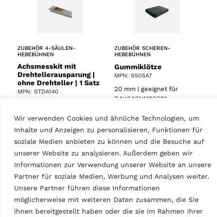
ZUBEHÖR 4-SÄULEN-
ZUBEHÖR SCHEREN-
HEBEBÜHNEN
HEBEBÜHNEN
Achsmesskit mit
Gummiklötze
Drehtellerausparung |
MPN: S505A7
ohne Drehteller | 1 Satz
20 mm | geeignet für
MPN: STDA140
RAV.640N1.193391,
Für RAV4350, RAV4401,
RAV.650N1.193742,
RAV4405L, RAV4501L,
Wir verwenden Cookies und ähnliche Technologien, um
RAV.650N2.193858,
RAV4651L, RAV4800
RAV.650N2.193520,
Inhalte und Anzeigen zu personalisieren, Funktionen für
RAV.650N2.193667,
soziale Medien anbieten zu können und die Besuche auf
RAV.650N6.193964,
unserer Website zu analysieren. Außerdem geben wir
RAV.650N5.193902,
Informationen zur Verwendung unserer Website an unsere
RAV.660N2.193360,
Partner für soziale Medien, Werbung und Analysen weiter.
RAV.650N5.193018,
RAV.650N6.193025,
Unsere Partner führen diese Informationen
RAV.640N5.193049,
möglicherweise mit weiteren Daten zusammen, die Sie
RAV.640N4.192998,
ihnen bereitgestellt haben oder die sie im Rahmen Ihrer
RAV.640N3.192981,