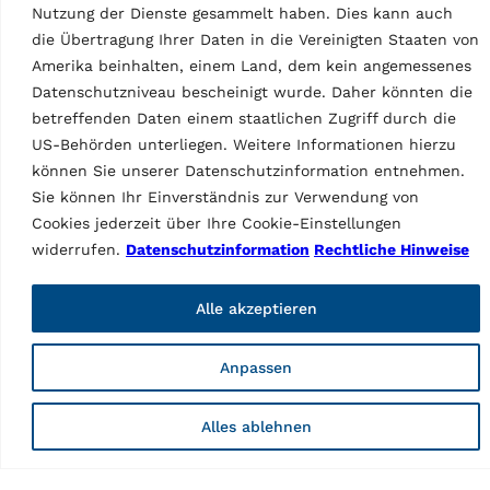
Nutzung der Dienste gesammelt haben. Dies kann auch
RAV.650N2.193384 und…
die Übertragung Ihrer Daten in die Vereinigten Staaten von
Amerika beinhalten, einem Land, dem kein angemessenes
Datenschutzniveau bescheinigt wurde. Daher könnten die
betreffenden Daten einem staatlichen Zugriff durch die
US-Behörden unterliegen. Weitere Informationen hierzu
können Sie unserer Datenschutzinformation entnehmen.
Sie können Ihr Einverständnis zur Verwendung von
Cookies jederzeit über Ihre Cookie-Einstellungen
ZUBEHÖR SCHEREN-
ZUBEHÖR SCHEREN-
widerrufen.
Datenschutzinformation
Rechtliche Hinweise
HEBEBÜHNEN
HEBEBÜHNEN
Gummiklötze
Gummiklötze
MPN: S505A6
MPN: S505A9
Alle akzeptieren
40 mm | geeignet für
60 mm | geeignet für
RAV.640N1.193391,
RAV.640N1.193391,
Anpassen
RAV.650N1.193742,
RAV.650N1.193742,
RAV.650N2.193858,
RAV.650N6.193964,
RAV.650N2.193520,
RAV.660N2.193360,
Alles ablehnen
RAV.650N2.193667,
RAV.650N6.193025,
RAV.650N6.193964,
RAV.640N5.193049 und
RAV.650N5.193902,
RAV.640N4.192998 | 1 Satz /