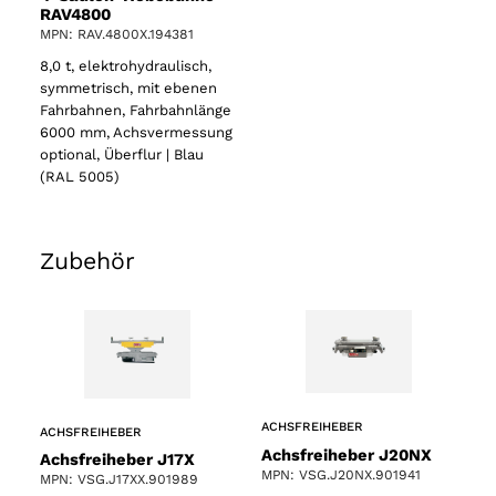
RAV4800
MPN: RAV.4800X.194381
8,0 t, elektrohydraulisch,
symmetrisch, mit ebenen
Fahrbahnen, Fahrbahnlänge
6000 mm, Achsvermessung
optional, Überflur | Blau
(RAL 5005)
Zubehör
ACHSFREIHEBER
ACHSFREIHEBER
Achsfreiheber J20NX
Achsfreiheber J17X
MPN: VSG.J20NX.901941
MPN: VSG.J17XX.901989