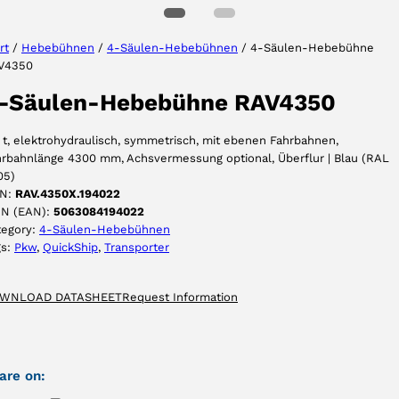
rt
/
Hebebühnen
/
4-Säulen-Hebebühnen
/ 4-Säulen-Hebebühne
V4350
AKZEPTIEREN
-Säulen-Hebebühne RAV4350
 t, elektrohydraulisch, symmetrisch, mit ebenen Fahrbahnen,
hrbahnlänge 4300 mm, Achsvermessung optional, Überflur | Blau (RAL
05)
N:
RAV.4350X.194022
IN (EAN):
5063084194022
tegory:
4-Säulen-Hebebühnen
gs:
Pkw
, 
QuickShip
, 
Transporter
WNLOAD DATASHEET
Request Information
are on: