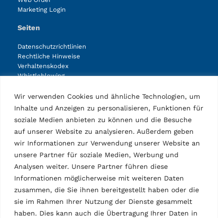
Marketing Login
Seiten
Datenschutzrichtlinien
Rechtliche Hinweise
Verhaltenskodex
Whistleblowing
Betrugsbekämpfung/Internetbetrug
Allgemeine Geschäftsbedingungen Einkauf
Wir verwenden Cookies und ähnliche Technologien, um
Allgemeine Geschäftsbedingungen Verkauf
Inhalte und Anzeigen zu personalisieren, Funktionen für
Verhaltenskodex für Lieferanten
soziale Medien anbieten zu können und die Besuche
Transparenz in den Lieferketten
auf unserer Website zu analysieren. Außerdem geben
Verpackungsentsorgung
wir Informationen zur Verwendung unserer Website an
Produkte
unsere Partner für soziale Medien, Werbung und
Analysen weiter. Unsere Partner führen diese
Lifts
Informationen möglicherweise mit weiteren Daten
Wheel service
zusammen, die Sie ihnen bereitgestellt haben oder die
Diagnostic
Other products
sie im Rahmen Ihrer Nutzung der Dienste gesammelt
Accessories lifts
haben. Dies kann auch die Übertragung Ihrer Daten in