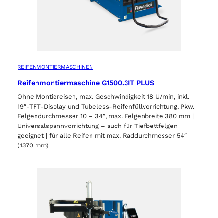
Wählen Sie Ihre Sprache
REIFENMONTIERMASCHINEN
Reifenmontiermaschine G1500.3IT PLUS
Ohne Montiereisen, max. Geschwindigkeit 18 U/min, inkl.
AKZEPTIEREN
19″-TFT-Display und Tubeless-Reifenfüllvorrichtung, Pkw,
Felgendurchmesser 10 – 34″, max. Felgenbreite 380 mm |
Universalspannvorrichtung – auch für Tiefbettfelgen
geeignet | für alle Reifen mit max. Raddurchmesser 54″
(1370 mm)