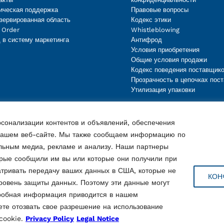
ическая поддержка
Правовые вопросы
зервированная область
Кодекс этики
 Order
Whistleblowing
 в систему маркетинга
Антифрод
Условия приобретения
Общие условия продажи
Кодекс поведения поставщик
Прозрачность в цепочках пост
Утилизация упаковки
сонализации контентов и объявлений, обеспечения
 нашем веб-сайте. Мы также сообщаем информацию по
льным медиа, рекламе и анализу. Наши партнеры
орые сообщили им вы или которые они получили при
атривать передачу ваших данных в США, которые не
КОН
ровень защиты данных. Поэтому эти данные могут
дробная информация приводится в нашем
е отозвать свое разрешение на использование
Ostellato (FE), Italy
cookie.
Privacy Policy
Legal Notice