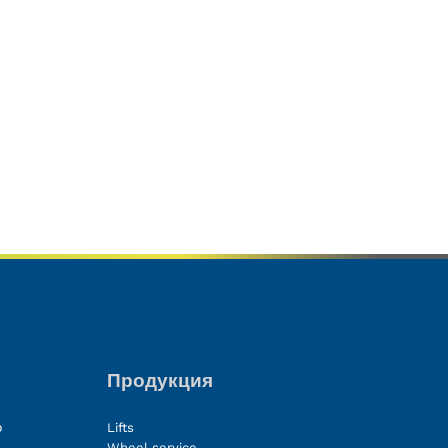
Продукция
о
Lifts
Wheel service