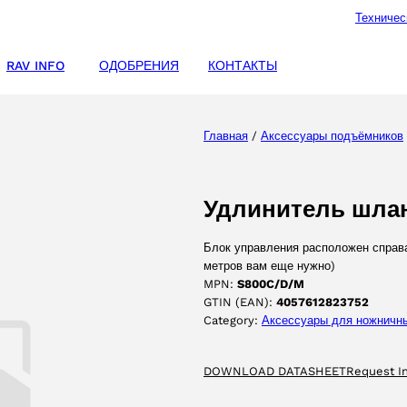
Техничес
RAV INFO
ОДОБРЕНИЯ
КОНТАКТЫ
Главная
/
Аксессуары подъёмников
Удлинитель шла
Блок управления расположен справа
метров вам еще нужно)
MPN:
S800C/D/M
GTIN (EAN):
4057612823752
Category:
Аксессуары для ножничн
DOWNLOAD DATASHEET
Request I