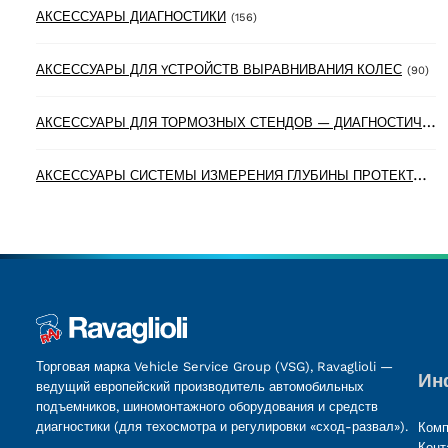
156 products
АКСЕССУАРЫ ДИАГНОСТИКИ
(156)
90 
АКСЕССУАРЫ ДЛЯ YСТРОЙСТВ ВЫРАВНИВАНИЯ КОЛЕС
(90)
А
КСЕССУАРЫ ДЛЯ ТОРМОЗНЫХ СТЕНДОВ — ДИАГНОСТИЧЕСКИХ ЛИНИЙ
А
КСЕССУАРЫ СИСТЕМЫ ИЗМЕРЕНИЯ ГЛУБИНЫ ПРОТЕКТОРА ШИН
Торговая марка Vehicle Service Group (VSG), Ravaglioli —
Ин
ведущий европейский производитель автомобильных
подъемников, шиномонтажного оборудования и средств
диагностики (для техосмотра и регулировки «сход-развал»).
Комп
Конт