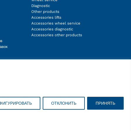
Diagnostic
Other products
Accessories lifts
Accessories wheel service
Accessories diagnostic
Accessories other products
ов
авок
Facebook
Instagram
LinkedIn
YouTube
ФИГУРИРОВАТЬ
ОТКЛОНИТЬ
ПРИНЯТЬ
Copyright © 2026 ravaglioli.com/ru