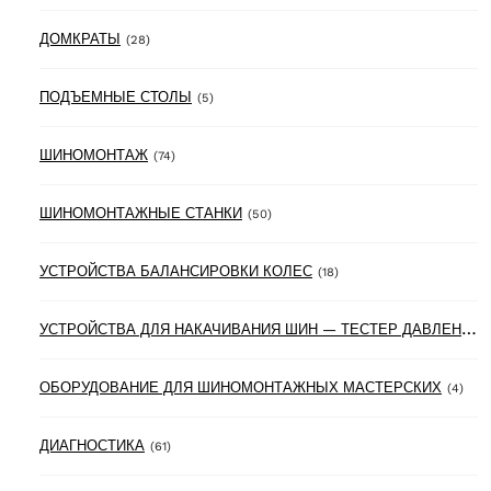
28 products
ДОМКРАТЫ
(28)
5 products
ПОДЪЕМНЫЕ СТОЛЫ
(5)
74 products
ШИНОМОНТАЖ
(74)
50 products
ШИНОМОНТАЖНЫЕ СТАНКИ
(50)
18 products
УСТРОЙСТВА БАЛАНСИРОВКИ КОЛЕС
(18)
У
СТРОЙСТВА ДЛЯ НАКАЧИВАНИЯ ШИН — ТЕСТЕР ДАВЛЕНИЯ В ШИНАХ
4 pr
ОБОРУДОВАНИЕ ДЛЯ ШИНОМОНТАЖНЫХ МАСТЕРСКИХ
(4)
61 products
ДИАГНОСТИКА
(61)