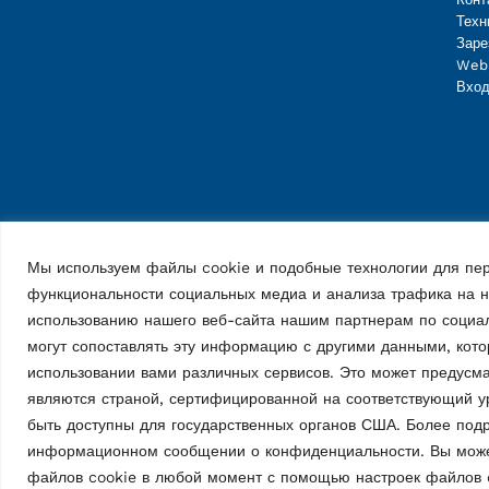
Техн
Заре
Web
Вход
Мы используем файлы cookie и подобные технологии для пер
функциональности социальных медиа и анализа трафика на
использованию нашего веб-сайта нашим партнерам по социа
могут сопоставлять эту информацию с другими данными, кот
использовании вами различных сервисов. Это может предусм
являются страной, сертифицированной на соответствующий у
быть доступны для государственных органов США. Более по
информационном сообщении о конфиденциальности. Вы может
Vehicle Service Group Italy S.r.l., Via Filippo Brunelleschi 9, 44020 
файлов cookie в любой момент с помощью настроек файлов 
📞 +39.051.6781511, 📠 +39.051.846349, ✉ rav@ravaglioli.com