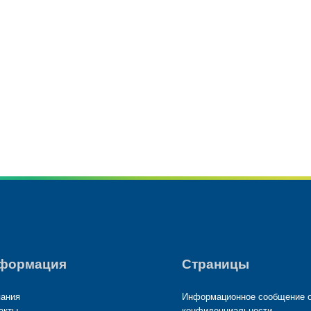
products
61 products
(61)
5 products
(5)
формация
Страницы
ания
Информационное сообщение 
акты
конфиденциальности