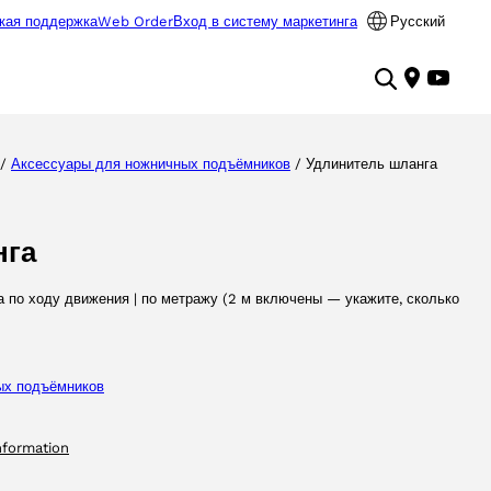
кая поддержка
Web Order
Вход в систему маркетинга
Русский
/
Аксессуары для ножничных подъёмников
/ Удлинитель шланга
нга
 по ходу движения | по метражу (2 м включены — укажите, сколько
ых подъёмников
nformation