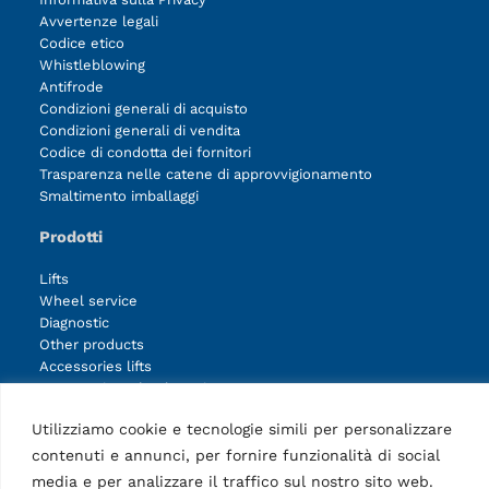
Avvertenze legali
Codice etico
Whistleblowing
Antifrode
Condizioni generali di acquisto
Condizioni generali di vendita
Codice di condotta dei fornitori
Trasparenza nelle catene di approvvigionamento
Smaltimento imballaggi
Prodotti
Lifts
Wheel service
Diagnostic
Other products
Accessories lifts
Accessories wheel service
Accessories diagnostic
Utilizziamo cookie e tecnologie simili per personalizzare
Accessories other products
contenuti e annunci, per fornire funzionalità di social
media e per analizzare il traffico sul nostro sito web.