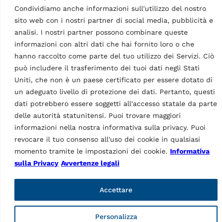
Facebook
Instagram
LinkedIn
YouTube
Condividiamo anche informazioni sull'utilizzo del nostro
sito web con i nostri partner di social media, pubblicità e
analisi. I nostri partner possono combinare queste
informazioni con altri dati che hai fornito loro o che
hanno raccolto come parte del tuo utilizzo dei Servizi. Ciò
può includere il trasferimento dei tuoi dati negli Stati
Uniti, che non è un paese certificato per essere dotato di
un adeguato livello di protezione dei dati. Pertanto, questi
Vehicle Service Group Italy S.r.l., Via Filippo Brunelleschi 9,
44020 Ostellato (FE), Italy
dati potrebbero essere soggetti all'accesso statale da parte
📞 +39.051.6781511, 📠 +39.051.846349, ✉ rav@ravaglioli.com
delle autorità statunitensi. Puoi trovare maggiori
informazioni nella nostra informativa sulla privacy. Puoi
Copyright © 2026 ravaglioli.com/it
revocare il tuo consenso all'uso dei cookie in qualsiasi
momento tramite le impostazioni dei cookie.
Informativa
sulla Privacy
Avvertenze legali
Accettare
Personalizza