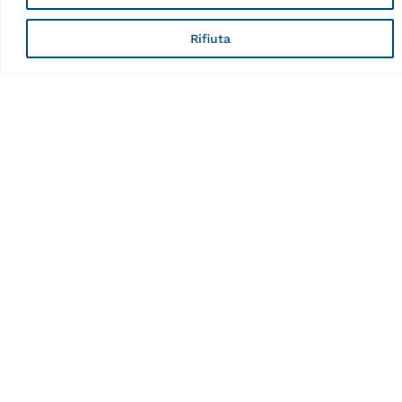
Rifiuta
o