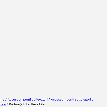
Selezionare la regione
Seleziona lingua
me
/
Accessori ponti sollevatori
/
Accessori ponti sollevatori a
bice
/ Prolunga tubo flessibile