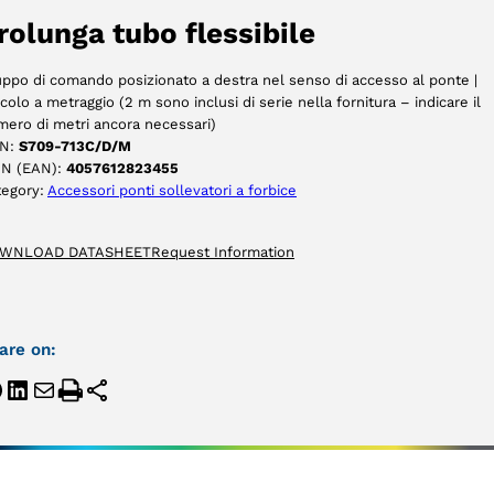
ACCETTA
rolunga tubo flessibile
ppo di comando posizionato a destra nel senso di accesso al ponte |
icolo a metraggio (2 m sono inclusi di serie nella fornitura – indicare il
ero di metri ancora necessari)
N:
S709-713C/D/M
IN (EAN):
4057612823455
tegory:
Accessori ponti sollevatori a forbice
WNLOAD DATASHEET
Request Information
are on: