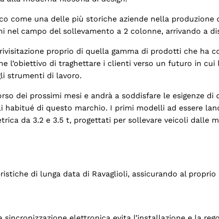
ico come una delle più storiche aziende nella produzione d
oni nel campo del sollevamento a 2 colonne, arrivando a dis
 rivisitazione proprio di quella gamma di prodotti che ha 
 l’obiettivo di traghettare i clienti verso un futuro in c
li strumenti di lavoro.
rso dei prossimi mesi e andrà a soddisfare le esigenze di 
habitué di questo marchio. I primi modelli ad essere lanci
ca da 3.2 e 3.5 t, progettati per sollevare veicoli dalle 
stiche di lunga data di Ravaglioli, assicurando al proprio 
sincronizzazione elettronica evita l’installazione e la regol