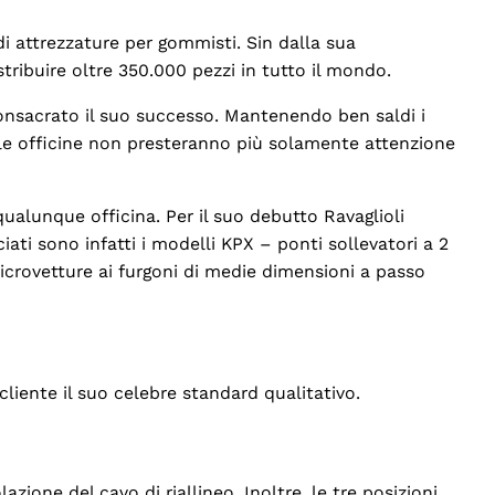
i attrezzature per gommisti. Sin dalla sua
tribuire oltre 350.000 pezzi in tutto il mondo.
consacrato il suo successo. Mantenendo ben saldi i
ui le officine non presteranno più solamente attenzione
qualunque officina. Per il suo debutto Ravaglioli
ati sono infatti i modelli KPX – ponti sollevatori a 2
microvetture ai furgoni di medie dimensioni a passo
cliente il suo celebre standard qualitativo.
azione del cavo di riallineo. Inoltre, le tre posizioni