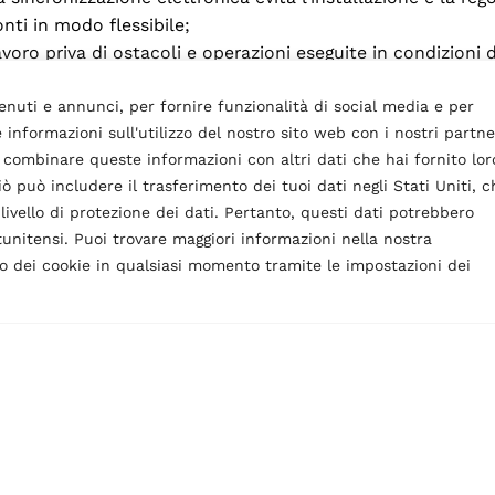
onti in modo flessibile;
oro priva di ostacoli e operazioni eseguite in condizioni d
 componenti progettati per una sostituzione agevole, che di
enuti e annunci, per fornire funzionalità di social media e per
 informazioni sull'utilizzo del nostro sito web con i nostri partne
icurezza e qualità nel tempo;
o combinare queste informazioni con altri dati che hai fornito lor
officina che consente il monitoraggio remoto dei cicli di 
ò può includere il trasferimento dei tuoi dati negli Stati Uniti, c
ivello di protezione dei dati. Pertanto, questi dati potrebbero
atunitensi. Puoi trovare maggiori informazioni nella nostra
uso dei cookie in qualsiasi momento tramite le impostazioni dei
zzato, conferendogli linee più morbide ed eleganti.
 risultano slanciate e compatte, e che vedono il loro culm
estendendosi lungo una delle due colonne su uno sfondo to
re carattere.