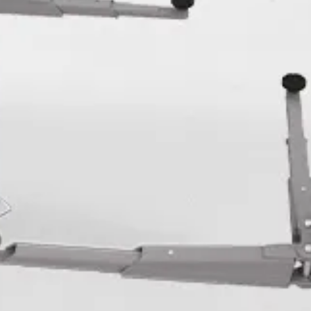
Selezionare la regione
Seleziona lingua
ACCETTA