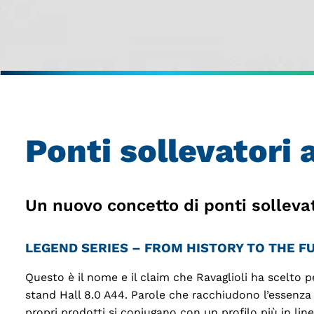
Ponti sollevatori 
Un nuovo concetto di ponti sollevat
LEGEND SERIES – FROM HISTORY TO THE F
Questo è il nome e il claim che Ravaglioli ha scelto
stand Hall 8.0 A44. Parole che racchiudono l’essenza d
propri prodotti si coniugano con un profilo più in line