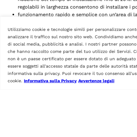
regolabili in larghezza consentono di installare i p
funzionamento rapido e semplice con un’area di lav
manutenzione di routine ridotta al minimo grazie ai
Utilizziamo cookie e tecnologie simili per personalizzare cont
sui componenti critici per la sicurezza;
analizzare il traffico sul nostro sito web. Condividiamo anche
componenti di alta qualità che garantiscono una s
di social media, pubblicità e analisi. I nostri partner posson
modulo integrato
TEq-Link
per la connettività in 
che hanno raccolto come parte del tuo utilizzo dei Servizi. Ci
altro ancora. (Applicabile a modelli selezionati)
non è un paese certificato per essere dotato di un adeguato l
essere soggetti all'accesso statale da parte delle autorità st
informativa sulla privacy. Puoi revocare il tuo consenso all'
Un design al passo con i tempi
cookie.
Informativa sulla Privacy
Avvertenze legali
L’intero profilo del ponte è stato totalmente moderni
Il ponte si sviluppa su due colonne asimmetriche che
morbida.
Il logo Ravaglioli è messo maggiormente in risalto, 
ancora più intenso per attribuirgli un tocco di maggio
Un’eroica campagna di marketing