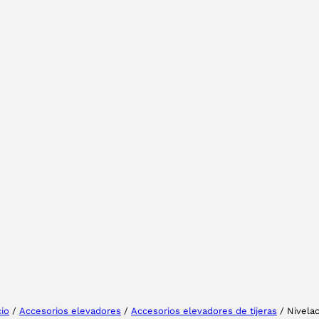
Tu provincia
Seleccione su idioma
cio
/
Accesorios elevadores
/
Accesorios elevadores de tijeras
/ Nivela