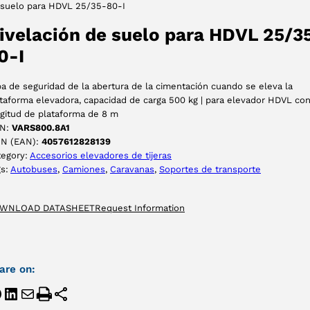
 suelo para HDVL 25/35-80-I
ACEPTAR
ivelación de suelo para HDVL 25/3
0-I
a de seguridad de la abertura de la cimentación cuando se eleva la
taforma elevadora, capacidad de carga 500 kg | para elevador HDVL co
gitud de plataforma de 8 m
N:
VARS800.8A1
IN (EAN):
4057612828139
tegory:
Accesorios elevadores de tijeras
gs:
Autobuses
, 
Camiones
, 
Caravanas
, 
Soportes de transporte
WNLOAD DATASHEET
Request Information
are on: