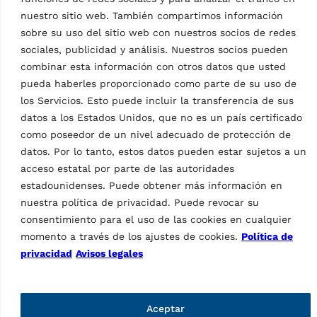
nuestro sitio web. También compartimos información
2 products
Ravaglioli, marca del grupo Vehicle Service Group (VSG), es
(2)
sobre su uso del sitio web con nuestros socios de redes
el principal fabricante europeo de elevadores para todo
tipo de vehículo, equipos para neumatiqeuros y
sociales, publicidad y análisis. Nuestros socios pueden
diagnósticos (frenometros, ITV y alineación de ruedas).
combinar esta información con otros datos que usted
pueda haberles proporcionado como parte de su uso de
Información
los Servicios. Esto puede incluir la transferencia de sus
datos a los Estados Unidos, que no es un país certificado
Empresa
como poseedor de un nivel adecuado de protección de
Contacto
datos. Por lo tanto, estos datos pueden estar sujetos a un
Asistencia técnica
Web Order
acceso estatal por parte de las autoridades
Inicio de sesión de Marketing
estadounidenses. Puede obtener más información en
nuestra política de privacidad. Puede revocar su
Páginas
consentimiento para el uso de las cookies en cualquier
Política de privacidad
momento a través de los ajustes de cookies.
Política de
Avisos legales
privacidad
Avisos legales
Código de ética
Whistleblowing
Fraude informatico
Condiciones de compra
Aceptar