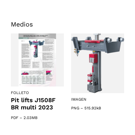
s
Medios
FOLLETO
Pit lifts J1508F
IMAGEN
BR multi 2023
PNG
–
515.92kB
PDF
–
2.03MB