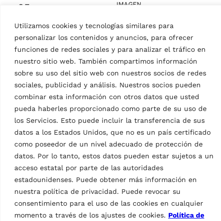
IMAGEN
05
Pit lift JF1508F DI
PNG
–
296.69kB
Utilizamos cookies y tecnologías similares para
06
personalizar los contenidos y anuncios, para ofrecer
PNG
–
376.8kB
funciones de redes sociales y para analizar el tráfico en
nuestro sitio web. También compartimos información
sobre su uso del sitio web con nuestros socios de redes
sociales, publicidad y análisis. Nuestros socios pueden
combinar esta información con otros datos que usted
pueda haberles proporcionado como parte de su uso de
los Servicios. Esto puede incluir la transferencia de sus
datos a los Estados Unidos, que no es un país certificado
como poseedor de un nivel adecuado de protección de
datos. Por lo tanto, estos datos pueden estar sujetos a un
IMAGEN
acceso estatal por parte de las autoridades
Pit lift JF1508F DI
estadounidenses. Puede obtener más información en
07
IMAGEN
nuestra política de privacidad. Puede revocar su
Pit lift JF1508F DI
PNG
–
509.34kB
consentimiento para el uso de las cookies en cualquier
08
momento a través de los ajustes de cookies.
Política de