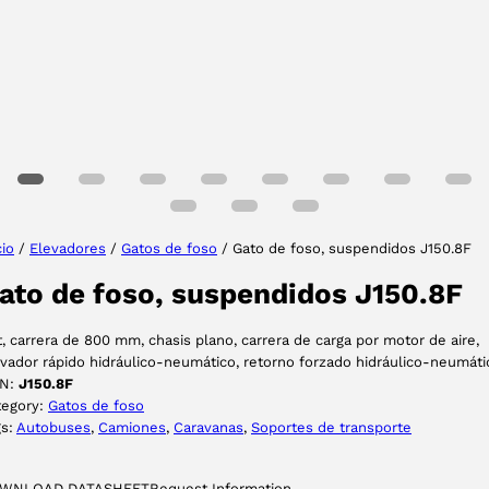
Tu provincia
Seleccione su idioma
cio
/
Elevadores
/
Gatos de foso
/ Gato de foso, suspendidos J150.8F
ato de foso, suspendidos J150.8F
ACEPTAR
t, carrera de 800 mm, chasis plano, carrera de carga por motor de aire,
vador rápido hidráulico-neumático, retorno forzado hidráulico-neumáti
N:
J150.8F
tegory:
Gatos de foso
gs:
Autobuses
, 
Camiones
, 
Caravanas
, 
Soportes de transporte
WNLOAD DATASHEET
Request Information