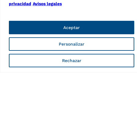
PNG
–
496.35kB
privacidad
Avisos legales
Aceptar
Datos técnicos
Personalizar
Rechazar
Gato de foso,
suspendidos J150.8F
Características
Tipo de tracción
Hidroneumático
Funcionamiento
Control manual
Diseño del gato de fosa
Suspendido