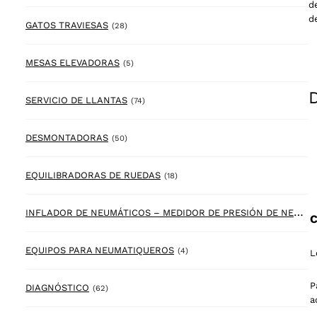
d
d
28 products
GATOS TRAVIESAS
(28)
5 products
MESAS ELEVADORAS
(5)
74 products
SERVICIO DE LLANTAS
(74)
50 products
DESMONTADORAS
(50)
18 products
EQUILIBRADORAS DE RUEDAS
(18)
I
NFLADOR DE NEUMÁTICOS – MEDIDOR DE PRESIÓN DE NEUMÁTICOS
C
4 products
EQUIPOS PARA NEUMATIQUEROS
(4)
L
P
62 products
DIAGNÓSTICO
(62)
a