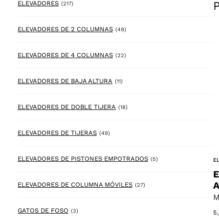
217 products
ELEVADORES
(217)
49 products
ELEVADORES DE 2 COLUMNAS
(49)
22 products
ELEVADORES DE 4 COLUMNAS
(22)
11 products
ELEVADORES DE BAJA ALTURA
(11)
18 products
ELEVADORES DE DOBLE TIJERA
(18)
49 products
ELEVADORES DE TIJERAS
(49)
5 products
ELEVADORES DE PISTONES EMPOTRADOS
(5)
E
E
A
27 products
ELEVADORES DE COLUMNA MÓVILES
(27)
M
3 products
GATOS DE FOSO
(3)
5