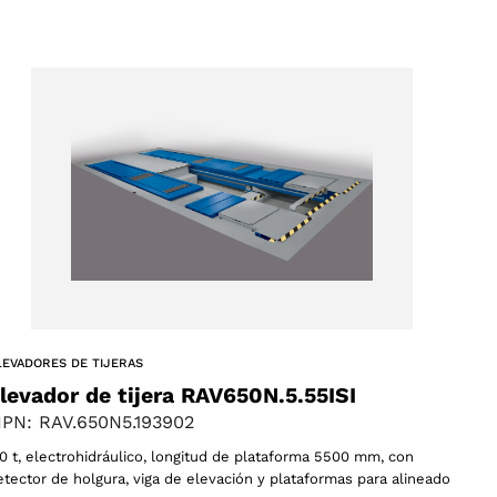
LEVADORES DE TIJERAS
levador de tijera RAV650N.5.55ISI
PN: RAV.650N5.193902
,0 t, electrohidráulico, longitud de plataforma 5500 mm, con
etector de holgura, viga de elevación y plataformas para alineado