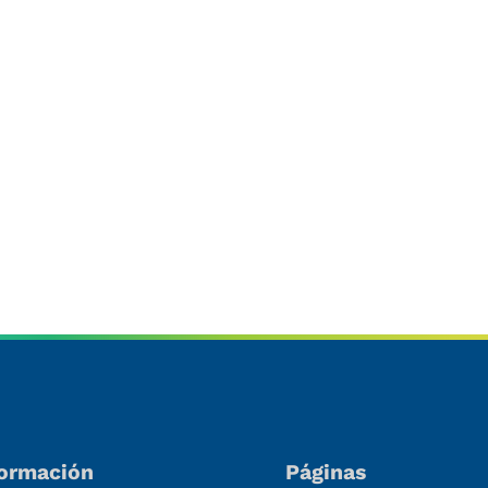
ucts
formación
Páginas