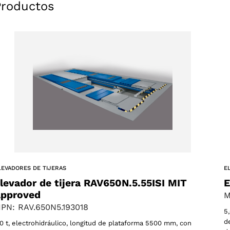
Productos
LEVADORES DE TIJERAS
E
levador de tijera RAV650N.5.55ISI MIT
E
pproved
M
PN: RAV.650N5.193018
5
d
,0 t, electrohidráulico, longitud de plataforma 5500 mm, con