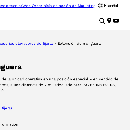
encia técnica
Web Order
Inicio de sesión de Marketing
Español
esorios elevadores de tijeras
/ Extensión de manguera
nguera
je de la unidad operativa en una posición especial – en sentido de
forma, a una distancia de 2 m | adecuado para RAV.650N5.193902,
19
tijeras
nformation