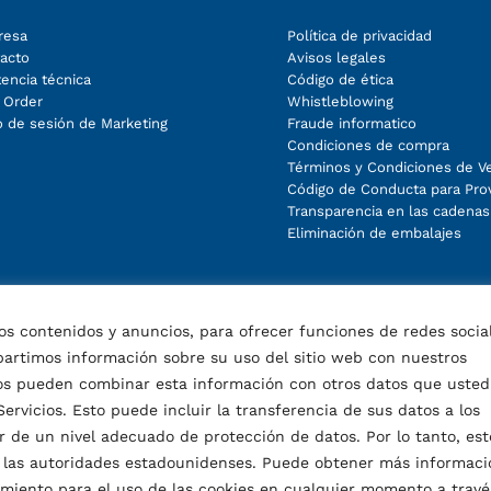
resa
Política de privacidad
acto
Avisos legales
tencia técnica
Código de ética
 Order
Whistleblowing
io de sesión de Marketing
Fraude informatico
Condiciones de compra
Términos y Condiciones de V
Código de Conducta para Pr
Transparencia en las cadenas
Eliminación de embalajes
 los contenidos y anuncios, para ofrecer funciones de redes socia
mpartimos información sobre su uso del sitio web con nuestros
ocios pueden combinar esta información con otros datos que usted
rvicios. Esto puede incluir la transferencia de sus datos a los
 de un nivel adecuado de protección de datos. Por lo tanto, est
e las autoridades estadounidenses. Puede obtener más informaci
imiento para el uso de las cookies en cualquier momento a travé