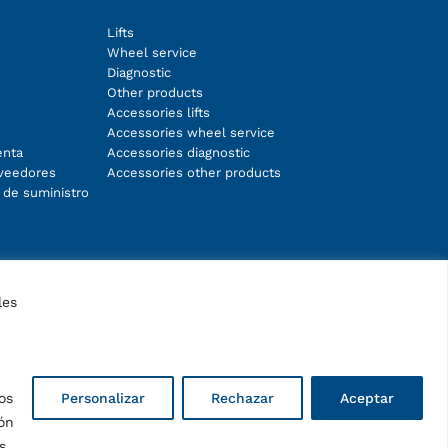
Lifts
Wheel service
Diagnostic
Other products
Accessories lifts
Accessories wheel service
enta
Accessories diagnostic
oveedores
Accessories other products
 de suministro
Facebook
Instagram
LinkedIn
YouTube
les
os
Personalizar
Rechazar
Aceptar
ón
s