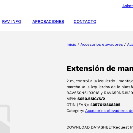
Asist
RAV INFO
APROBACIONES
CONTACTO
Inicio
/
Accesorios elevadores
/
Acc
Extensión de ma
2 m, control a la izquierdo | monta
marcha «a la izquierdo» de la plata
RAV.650N5.193018 y RAV.650N5.1939
MPN:
S650.5SIC/S/2
GTIN (EAN):
4057612868395
Category:
Accesorios elevadores de 
DOWNLOAD DATASHEET
Request I