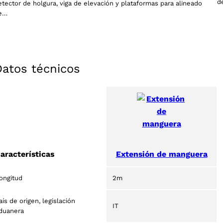
Tu provincia
d
etector de holgura, viga de elevación y plataformas para alineado
e…
Seleccione su idioma
Datos técnicos
ACEPTAR
2 products
(2)
Extensión de manguera
aracterísticas
ongitud
2m
aís de origen, legislación
IT
duanera