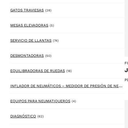
28 products
GATOS TRAVIESAS
(28)
5 products
MESAS ELEVADORAS
(5)
74 products
SERVICIO DE LLANTAS
(74)
50 products
DESMONTADORAS
(50)
F
J
18 products
EQUILIBRADORAS DE RUEDAS
(18)
P
I
NFLADOR DE NEUMÁTICOS – MEDIDOR DE PRESIÓN DE NEUMÁTICOS
4 products
EQUIPOS PARA NEUMATIQUEROS
(4)
62 products
DIAGNÓSTICO
(62)