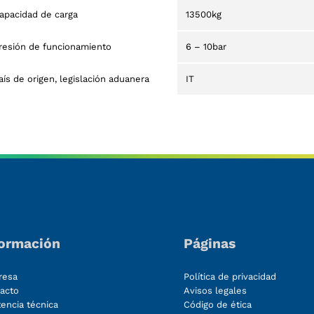
apacidad de carga
13500kg
resión de funcionamiento
6 – 10bar
aís de origen, legislación aduanera
IT
formación
Páginas
resa
Política de privacidad
acto
Avisos legales
tencia técnica
Código de ética