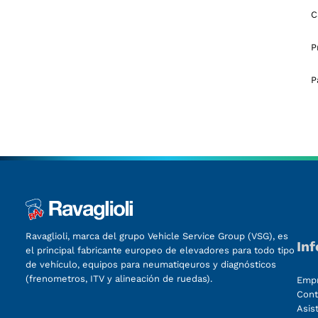
C
P
P
Ravaglioli, marca del grupo Vehicle Service Group (VSG), es
In
el principal fabricante europeo de elevadores para todo tipo
de vehículo, equipos para neumatiqeuros y diagnósticos
(frenometros, ITV y alineación de ruedas).
Emp
Cont
Asis