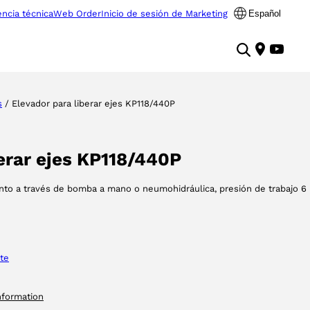
encia técnica
Web Order
Inicio de sesión de Marketing
Español
s
/ Elevador para liberar ejes KP118/440P
erar ejes KP118/440P
ento a través de bomba a mano o neumohidráulica, presión de trabajo 6
te
nformation