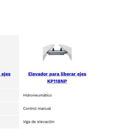
 ejes
Elevador para liberar ejes
KP118NP
Hidroneumático
Control manual
Viga de elevación