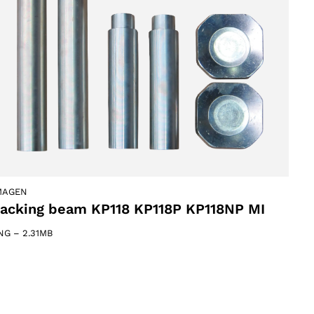
MAGEN
acking beam KP118 KP118P KP118NP MI
NG
–
2.31MB