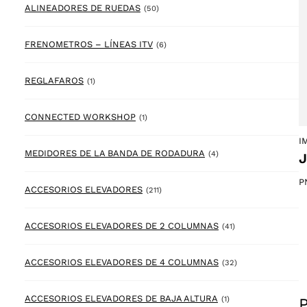
50 products
ALINEADORES DE RUEDAS
(50)
6 products
FRENOMETROS – LÍNEAS ITV
(6)
1 product
REGLAFAROS
(1)
1 product
CONNECTED WORKSHOP
(1)
I
4 products
MEDIDORES DE LA BANDA DE RODADURA
(4)
J
P
211 products
ACCESORIOS ELEVADORES
(211)
41 products
ACCESORIOS ELEVADORES DE 2 COLUMNAS
(41)
32 products
ACCESORIOS ELEVADORES DE 4 COLUMNAS
(32)
1 product
ACCESORIOS ELEVADORES DE BAJA ALTURA
(1)