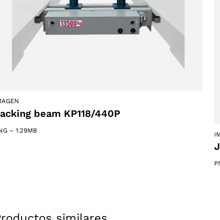
MAGEN
acking beam KP118/440P
NG
–
1.29MB
I
J
P
Productos similares