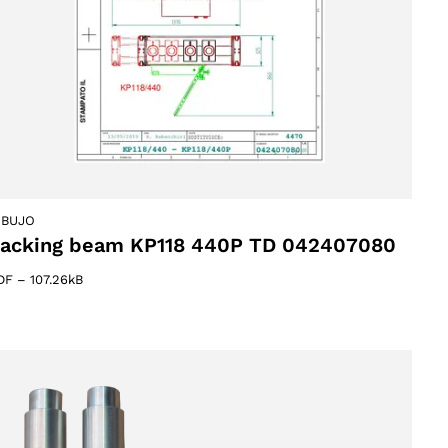
IBUJO
acking beam KP118 440P TD 042407080
DF
–
107.26kB