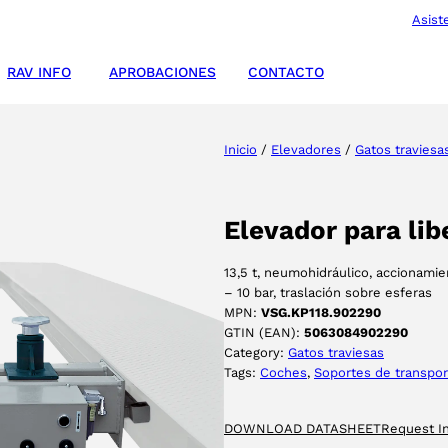
Asist
RAV INFO
APROBACIONES
CONTACTO
Inicio
/
Elevadores
/
Gatos traviesa
Elevador para lib
13,5 t, neumohidráulico, accionami
– 10 bar, traslación sobre esferas
MPN:
VSG.KP118.902290
GTIN (EAN):
5063084902290
Category:
Gatos traviesas
Tags:
Coches
, 
Soportes de transpor
DOWNLOAD DATASHEET
Request I