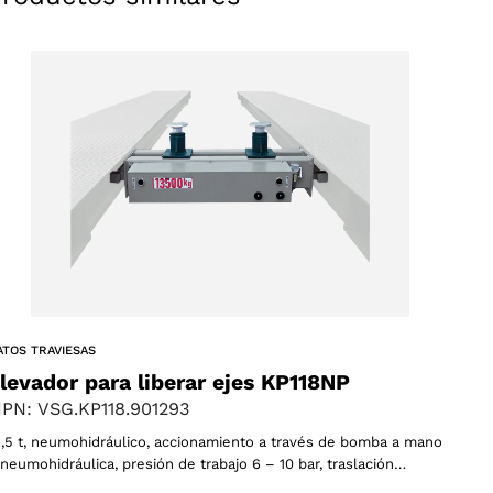
ucts
s
ATOS TRAVIESAS
levador para liberar ejes KP118NP
PN: VSG.KP118.901293
3,5 t, neumohidráulico, accionamiento a través de bomba a mano
 neumohidráulica, presión de trabajo 6 – 10 bar, traslación…