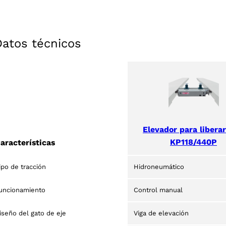
Datos técnicos
ucts
Elevador para liberar
KP118/440P
aracterísticas
ipo de tracción
Hidroneumático
uncionamiento
Control manual
iseño del gato de eje
Viga de elevación