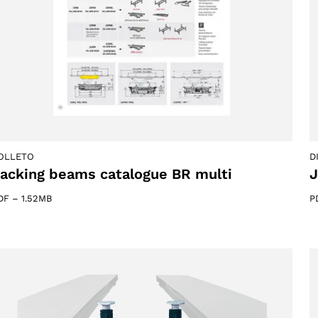
Tu provincia
OLLETO
D
acking beams catalogue BR multi
J
Seleccione su idioma
DF
–
1.52MB
P
2 products
(2)
ACEPTAR