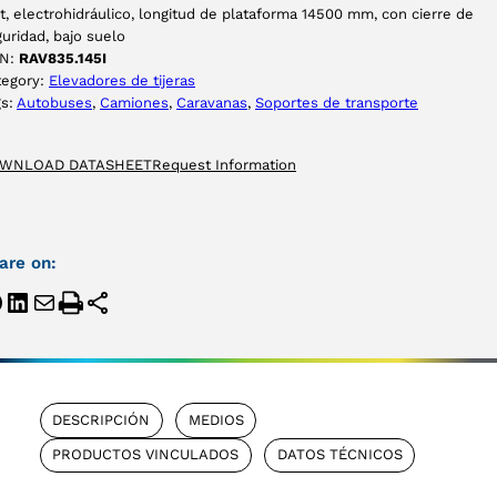
t, electrohidráulico, longitud de plataforma 14500 mm, con cierre de
uridad, bajo suelo
N:
RAV835.145I
tegory:
Elevadores de tijeras
gs:
Autobuses
, 
Camiones
, 
Caravanas
, 
Soportes de transporte
WNLOAD DATASHEET
Request Information
are on:
DESCRIPCIÓN
MEDIOS
PRODUCTOS VINCULADOS
DATOS TÉCNICOS