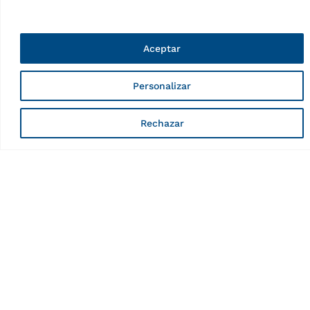
Tipo de tracción
Electrohidráulico
Tipo de instalación
Montaje en superficie
Aceptar
Capacidad de carga
35000kg
Personalizar
Carrera a nivel del suelo máx.
1750mm
Rechazar
Detector de holguras
Imposible
Revestimiento de la superficie
Recubrimiento en polvo
Recubrimiento por
Prevención contra la corrosión
electrodeposición
catódica (CED)
Alineación de ruedas
Imposible
Longitud plataformas
14500mm