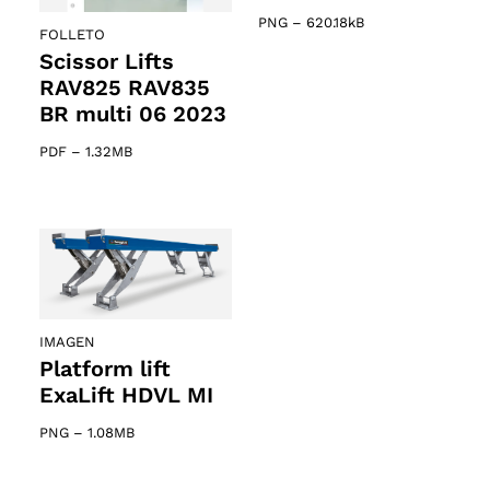
PNG
–
620.18kB
FOLLETO
Scissor Lifts
RAV825 RAV835
BR multi 06 2023
PDF
–
1.32MB
IMAGEN
Platform lift
ExaLift HDVL MI
PNG
–
1.08MB