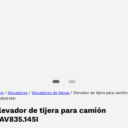
Tu provincia
Seleccione su idioma
cio
/
Elevadores
/
Elevadores de tijeras
/ Elevador de tijera para camión
V835.145I
ACEPTAR
levador de tijera para camión
AV835.145I