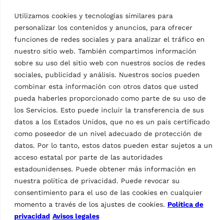
longitud de plataforma
longitud de plataforma
12000 mm, con cierre de
13000 mm, con cierre de
Utilizamos cookies y tecnologías similares para
seguridad, bajo suelo
seguridad, bajo suelo
personalizar los contenidos y anuncios, para ofrecer
funciones de redes sociales y para analizar el tráfico en
nuestro sitio web. También compartimos información
sobre su uso del sitio web con nuestros socios de redes
sociales, publicidad y análisis. Nuestros socios pueden
Datos técnicos
combinar esta información con otros datos que usted
pueda haberles proporcionado como parte de su uso de
los Servicios. Esto puede incluir la transferencia de sus
datos a los Estados Unidos, que no es un país certificado
como poseedor de un nivel adecuado de protección de
datos. Por lo tanto, estos datos pueden estar sujetos a un
acceso estatal por parte de las autoridades
Elevador de tijera
estadounidenses. Puede obtener más información en
para camión
RAV835.145I
Características
nuestra política de privacidad. Puede revocar su
consentimiento para el uso de las cookies en cualquier
Diseño del elevador de tijera
Tijeras con rieles
momento a través de los ajustes de cookies.
Política de
privacidad
Avisos legales