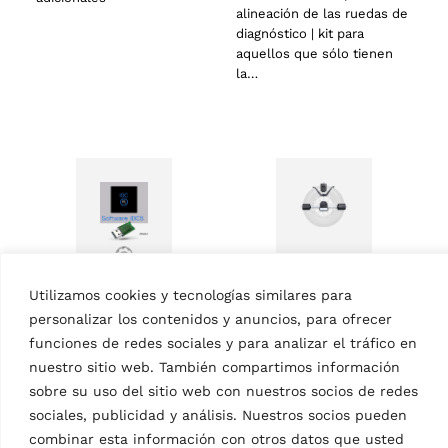
alineación de las ruedas de
diagnóstico | kit para
aquellos que sólo tienen
la…
ACCESORIOS ALINEADORES DE
Utilizamos cookies y tecnologías similares para
RUEDAS
personalizar los contenidos y anuncios, para ofrecer
Garras de ruedas Fast
ACCESORIOS ALINEADORES DE
funciones de redes sociales y para analizar el tráfico en
clamps
RUEDAS
MPN: VSG.FC167.701916
nuestro sitio web. También compartimos información
Kit de diagnóstico
STDADIAG/SW
sobre su uso del sitio web con nuestros socios de redes
Garras de montaje rápido |
MPN: VSG.SW500.701893
para alineadores 3D,
sociales, publicidad y análisis. Nuestros socios pueden
turismo, tamaño del
TEXA IDC5 SW KIT – para la
combinar esta información con otros datos que usted