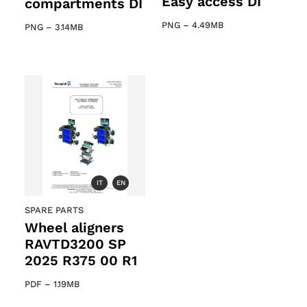
Easy access DI
compartments DI
PNG
–
4.49MB
PNG
–
3.14MB
IT
EN
SPARE PARTS
Wheel aligners
RAVTD3200 SP
2025 R375 00 R1
PDF
–
1.19MB