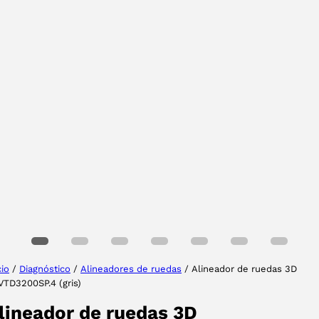
Tu provincia
Seleccione su idioma
cio
/
Diagnóstico
/
Alineadores de ruedas
/ Alineador de ruedas 3D
VTD3200SP.4 (gris)
ACEPTAR
lineador de ruedas 3D