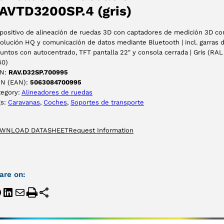
AVTD3200SP.4 (gris)
positivo de alineación de ruedas 3D con captadores de medición 3D co
olución HQ y comunicación de datos mediante Bluetooth | incl. garras 
untos con autocentrado, TFT pantalla 22″ y consola cerrada | Gris (RAL
40)
N:
RAV.D32SP.700995
IN (EAN):
5063084700995
tegory:
Alineadores de ruedas
gs:
Caravanas
, 
Coches
, 
Soportes de transporte
WNLOAD DATASHEET
Request Information
are on: