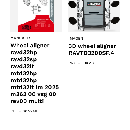
MANUALES
IMAGEN
Wheel aligner
3D wheel aligner
ravd32hp
RAVTD3200SP.4
ravd32sp
PNG
–
1.94MB
ravd32lt
rotd32hp
rotd32hp
rotd32lt im 2025
m362 00 vsg 00
rev00 multi
PDF
–
38.22MB