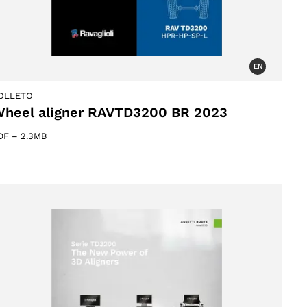
EN
OLLETO
heel aligner RAVTD3200 BR 2023
DF
–
2.3MB