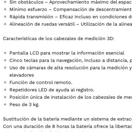
Sin obstáculos – Aprovechamiento máximo del espaci
Mínimo esfuerzo – Compensación de descentramiento
Rápida transmisión – Eficaz incluso en condiciones d
Alineación de ruedas versátil – Utilización de la alin
Características de los cabezales de medición 3D:
Pantalla LCD para mostrar la información esencial
Cinco teclas para la navegación, incluso a distancia, 
Uso de cámaras de alta resolución para la medición 
elevadores
Función de control remoto.
2 products
Repetidores LED de ayuda al registro.
(2)
Tu provincia
Posición única de instalación de los cabezales de med
Peso de 3 kg.
Sustitución de la batería mediante un sistema de extrac
Con una duración de 8 horas la batería ofrece la libertad
Seleccione su idioma