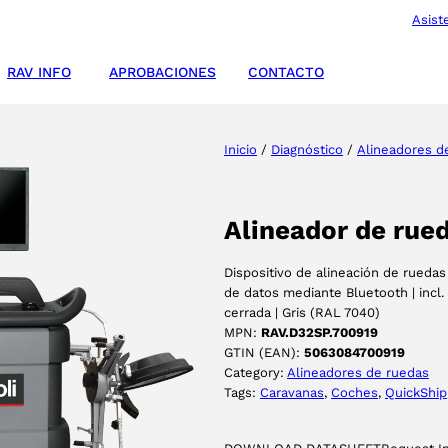
Asist
RAV INFO
APROBACIONES
CONTACTO
Inicio
/
Diagnóstico
/
Alineadores d
Alineador de rue
Dispositivo de alineación de rued
de datos mediante Bluetooth | incl.
cerrada | Gris (RAL 7040)
MPN:
RAV.D32SP.700919
GTIN (EAN):
5063084700919
Category:
Alineadores de ruedas
Tags:
Caravanas
, 
Coches
, 
QuickShip