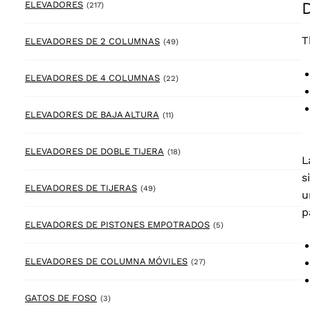
217 products
ELEVADORES
(217)
T
49 products
ELEVADORES DE 2 COLUMNAS
(49)
22 products
ELEVADORES DE 4 COLUMNAS
(22)
11 products
ELEVADORES DE BAJA ALTURA
(11)
18 products
ELEVADORES DE DOBLE TIJERA
(18)
L
s
49 products
ELEVADORES DE TIJERAS
(49)
u
p
5 products
ELEVADORES DE PISTONES EMPOTRADOS
(5)
27 products
ELEVADORES DE COLUMNA MÓVILES
(27)
3 products
GATOS DE FOSO
(3)