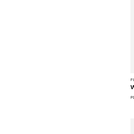
F
W
P