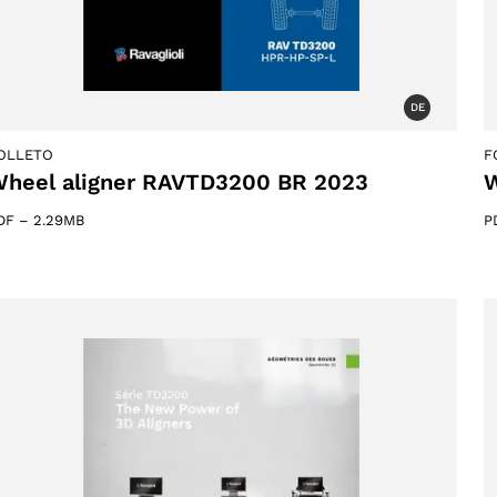
DE
OLLETO
F
heel aligner RAVTD3200 BR 2023
W
DF
–
2.29MB
P
ucts