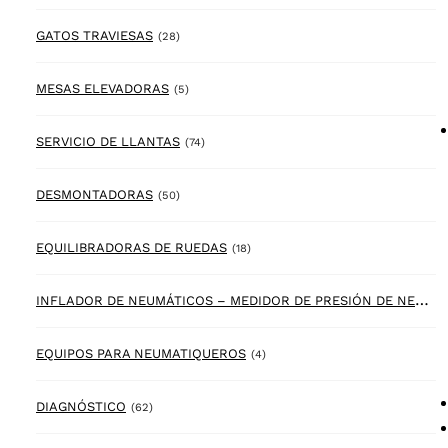
28 products
GATOS TRAVIESAS
(28)
5 products
MESAS ELEVADORAS
(5)
74 products
SERVICIO DE LLANTAS
(74)
50 products
DESMONTADORAS
(50)
18 products
EQUILIBRADORAS DE RUEDAS
(18)
I
NFLADOR DE NEUMÁTICOS – MEDIDOR DE PRESIÓN DE NEUMÁTICOS
4 products
EQUIPOS PARA NEUMATIQUEROS
(4)
62 products
DIAGNÓSTICO
(62)