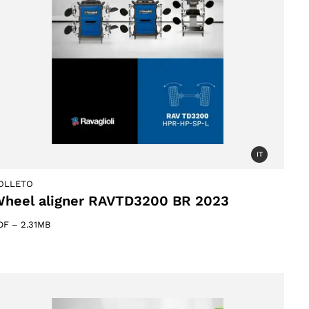
IT
OLLETO
heel aligner RAVTD3200 BR 2023
DF
–
2.31MB