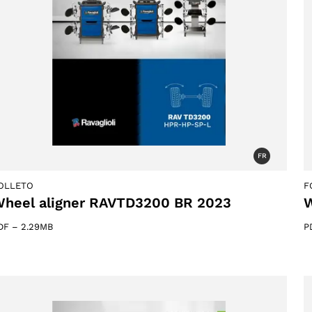
FR
OLLETO
F
heel aligner RAVTD3200 BR 2023
W
DF
–
2.29MB
P