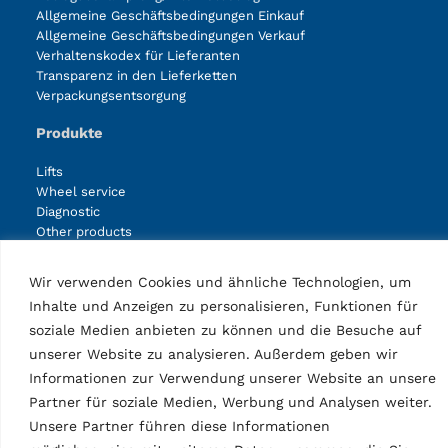
Allgemeine Geschäftsbedingungen Einkauf
Allgemeine Geschäftsbedingungen Verkauf
Verhaltenskodex für Lieferanten
Transparenz in den Lieferketten
Verpackungsentsorgung
Produkte
Lifts
Wheel service
Diagnostic
Other products
Accessories lifts
Accessories wheel service
Wir verwenden Cookies und ähnliche Technologien, um
Accessories diagnostic
Inhalte und Anzeigen zu personalisieren, Funktionen für
Accessories other products
soziale Medien anbieten zu können und die Besuche auf
unserer Website zu analysieren. Außerdem geben wir
Facebook
Instagram
LinkedIn
YouTube
Informationen zur Verwendung unserer Website an unsere
Partner für soziale Medien, Werbung und Analysen weiter.
Unsere Partner führen diese Informationen