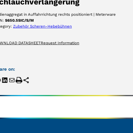
chlauchverlängerung
ienaggregat in Auffahrrichtung rechts positioniert | Meterware
N:
S650.5SIC/S/M
tegory:
Zubehör Scheren-Hebebühnen
WNLOAD DATASHEET
Request Information
are on: