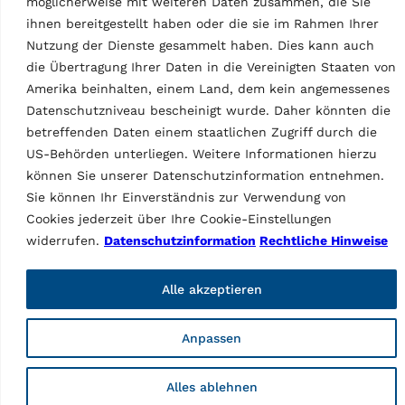
möglicherweise mit weiteren Daten zusammen, die Sie
ihnen bereitgestellt haben oder die sie im Rahmen Ihrer
Nutzung der Dienste gesammelt haben. Dies kann auch
die Übertragung Ihrer Daten in die Vereinigten Staaten von
Amerika beinhalten, einem Land, dem kein angemessenes
Vehicle Service Group Italy S.r.l., Via Filippo Brunelleschi 9,
Datenschutzniveau bescheinigt wurde. Daher könnten die
44020 Ostellato (FE), Italy
📞 +39.051.6781511, 📠 +39.051.846349, ✉ rav@ravaglioli.com
betreffenden Daten einem staatlichen Zugriff durch die
US-Behörden unterliegen. Weitere Informationen hierzu
Copyright © 2026 ravaglioli.com/de
können Sie unserer Datenschutzinformation entnehmen.
Sie können Ihr Einverständnis zur Verwendung von
Cookies jederzeit über Ihre Cookie-Einstellungen
widerrufen.
Datenschutzinformation
Rechtliche Hinweise
Alle akzeptieren
Anpassen
Alles ablehnen