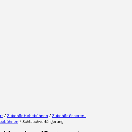
Wählen Sie Ihre Region
Wählen Sie Ihre Sprache
rt
/
Zubehör Hebebühnen
/
Zubehör Scheren-
bebühnen
/ Schlauchverlängerung
AKZEPTIEREN