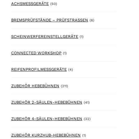
50 products
ACHSMESSGERÄTE
(50)
6 products
BREMSPRÜFSTÄNDE – PRÜFSTRASSEN
(6)
1 product
SCHEINWERFEREINSTELLGERÄTE
(1)
1 product
CONNECTED WORKSHOP
(1)
4 products
REIFENPROFILMESSGERÄTE
(4)
211 products
ZUBEHÖR HEBEBÜHNEN
(211)
41 products
ZUBEHÖR 2-SÄULEN-HEBEBÜHNEN
(41)
32 products
ZUBEHÖR 4-SÄULEN-HEBEBÜHNEN
(32)
1 product
ZUBEHÖR KURZHUB-HEBEBÜHNEN
(1)