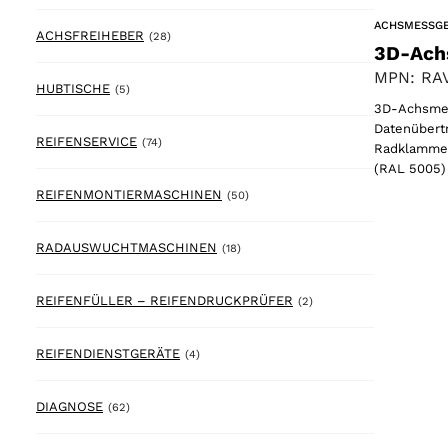
ACHSMESSG
28 products
ACHSFREIHEBER
(28)
3D-Ach
MPN: RAV
5 products
HUBTISCHE
(5)
3D-Achsmes
Datenübertr
74 products
REIFENSERVICE
(74)
Radklammer
(RAL 5005)
50 products
REIFENMONTIERMASCHINEN
(50)
18 products
RADAUSWUCHTMASCHINEN
(18)
2 products
REIFENFÜLLER – REIFENDRUCKPRÜFER
(2)
4 products
REIFENDIENSTGERÄTE
(4)
62 products
DIAGNOSE
(62)