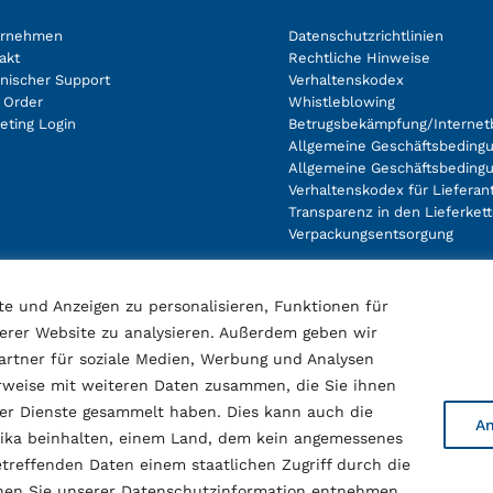
ernehmen
Datenschutzrichtlinien
akt
Rechtliche Hinweise
nischer Support
Verhaltenskodex
 Order
Whistleblowing
eting Login
Betrugsbekämpfung/Internet
Allgemeine Geschäftsbedingu
Allgemeine Geschäftsbeding
Verhaltenskodex für Lieferan
Transparenz in den Lieferket
Verpackungsentsorgung
e und Anzeigen zu personalisieren, Funktionen für
erer Website zu analysieren. Außerdem geben wir
rtner für soziale Medien, Werbung und Analysen
erweise mit weiteren Daten zusammen, die Sie ihnen
der Dienste gesammelt haben. Dies kann auch die
A
erika beinhalten, einem Land, dem kein angemessenes
treffenden Daten einem staatlichen Zugriff durch die
nnen Sie unserer Datenschutzinformation entnehmen.