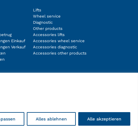
Lifts
Wheel service
Diagnostic
Other products
betrug
Accessories lifts
ngen Einkauf
Accessories wheel service
ungen Verkauf
Accessories diagnostic
ten
Accessories other products
ten
Facebook
Instagram
LinkedIn
YouTube
npassen
Alles ablehnen
Alle akzeptieren