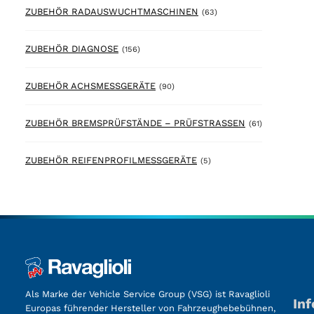
63 products
ZUBEHÖR RADAUSWUCHTMASCHINEN
(63)
156 products
ZUBEHÖR DIAGNOSE
(156)
90 products
ZUBEHÖR ACHSMESSGERÄTE
(90)
61 products
ZUBEHÖR BREMSPRÜFSTÄNDE – PRÜFSTRASSEN
(61)
5 products
ZUBEHÖR REIFENPROFILMESSGERÄTE
(5)
Als Marke der Vehicle Service Group (VSG) ist Ravaglioli
In
Europas führender Hersteller von Fahrzeughebebühnen,