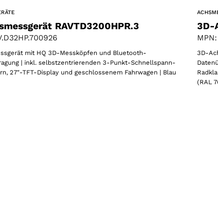
Wählen Sie Ihre Region
ACHSM
ERÄTE
3D-
smessgerät RAVTD3200HPR.3
MPN:
.D32HP.700926
3D-Ac
sgerät mit HQ 3D-Messköpfen und Bluetooth-
Wählen Sie Ihre Sprache
Datenü
agung | inkl. selbstzentrierenden 3-Punkt-Schnellspann-
Radkla
n, 27″-TFT-Display und geschlossenem Fahrwagen | Blau
(RAL 7
AKZEPTIEREN