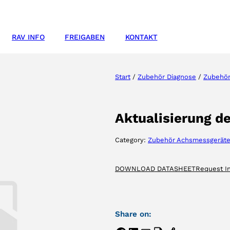
RAV INFO
FREIGABEN
KONTAKT
Start
/
Zubehör Diagnose
/
Zubehör
Aktualisierung de
Category:
Zubehör Achsmessgerät
DOWNLOAD DATASHEET
Request I
Share on: