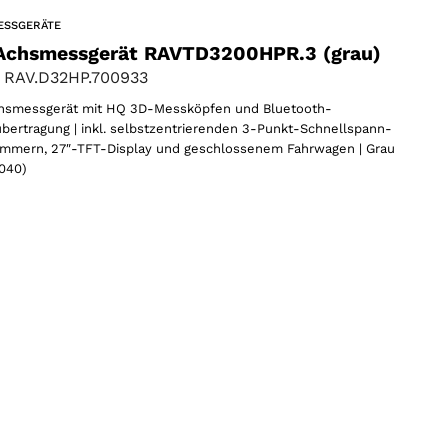
ESSGERÄTE
Achsmessgerät RAVTD3200HPR.3 (grau)
 RAV.D32HP.700933
hsmessgerät mit HQ 3D-Messköpfen und Bluetooth-
bertragung | inkl. selbstzentrierenden 3-Punkt-Schnellspann-
mmern, 27″-TFT-Display und geschlossenem Fahrwagen | Grau
040)