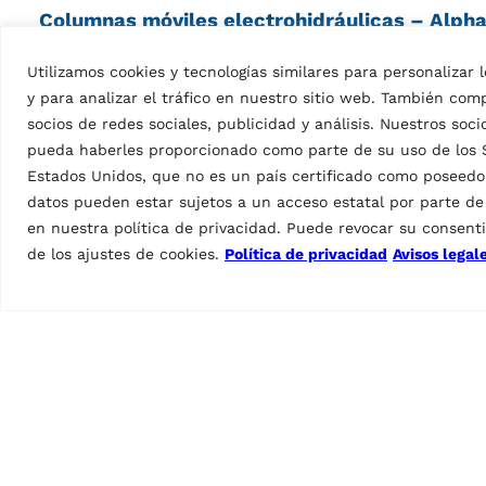
Columnas móviles electrohidráulicas – Alpha
Utilizamos cookies y tecnologías similares para personalizar
Presentada en septiembre en Fráncfort, la nueva seri
y para analizar el tráfico en nuestro sitio web. También co
robustez y fiabilidad que siempre han distinguido a
socios de redes sociales, publicidad y análisis. Nuestros s
pueda haberles proporcionado como parte de su uso de los Se
La estructura de la columna es compacta y extremada
Estados Unidos, que no es un país certificado como poseedor
LED que muestra el funcionamiento de la columna en
datos pueden estar sujetos a un acceso estatal por parte d
es la mayor novedad, la App.
en nuestra política de privacidad. Puede revocar su consent
Además de gestionar las columnas, la aplicación permi
de los ajustes de cookies.
Política de privacidad
Avisos legal
Desde el punto de vista operativo, el sistema de bl
durante los procedimientos de elevación y una func
Alineador de ruedas para camiones – RAVT
Alineador de ruedas para camiones transportable con