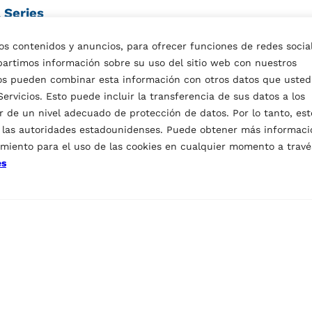
 Series
 los contenidos y anuncios, para ofrecer funciones de redes socia
e de columnas móviles de la marca Ravaglioli se lanza ofi
mpartimos información sobre su uso del sitio web con nuestros
 la marca se plasman en un nuevo concepto de diseño y tec
ocios pueden combinar esta información con otros datos que usted
rvicios. Esto puede incluir la transferencia de sus datos a los
mente móvil gracias al carro hidráulico. Cada columna ti
 de un nivel adecuado de protección de datos. Por lo tanto, est
 tiempo real. Toda la información sobre el estado de la 
e las autoridades estadounidenses. Puede obtener más informaci
imiento para el uso de las cookies en cualquier momento a travé
te configurarlas de forma segura, fácil y rápida.
es
oqueo mecánico de seguridad con paso reducido y mayor an
ión de estacionamiento mejorada.
D6000TB.3
 dos maletines equipados con cuatro ruedas. Perfecto par