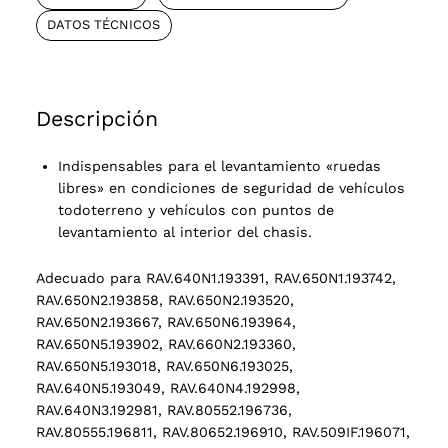
DATOS TÉCNICOS
Descripción
Indispensables para el levantamiento «ruedas
libres» en condiciones de seguridad de vehículos
todoterreno y vehículos con puntos de
levantamiento al interior del chasis.
Adecuado para RAV.640N1.193391, RAV.650N1.193742,
RAV.650N2.193858, RAV.650N2.193520,
RAV.650N2.193667, RAV.650N6.193964,
RAV.650N5.193902, RAV.660N2.193360,
RAV.650N5.193018, RAV.650N6.193025,
RAV.640N5.193049, RAV.640N4.192998,
RAV.640N3.192981, RAV.80552.196736,
RAV.80555.196811, RAV.80652.196910, RAV.509IF.196071,