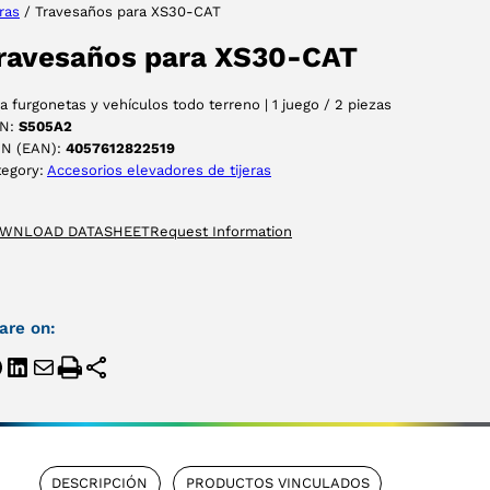
eras
/ Travesaños para XS30-CAT
ACEPTAR
ravesaños para XS30-CAT
a furgonetas y vehículos todo terreno | 1 juego / 2 piezas
N:
S505A2
IN (EAN):
4057612822519
tegory:
Accesorios elevadores de tijeras
WNLOAD DATASHEET
Request Information
are on:
DESCRIPCIÓN
PRODUCTOS VINCULADOS