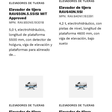
ELEVADORES DE TIJERAS
ELEVADORES DE TIJERAS
Elevador de tijera
Elevador de tijera
RAV640N.1ISI
RAV650N.5.55ISI MIT
MPN: RAV.640N1.193391
Approved
MPN: RAV.650N5.193018
4,2 t, electrohidráulico, con
pistas de nivel, longitud de
5,0 t, electrohidráulico,
plataforma 4600 mm, con
longitud de plataforma
viga de elevación, bajo
5500 mm, con detector de
suelo
holgura, viga de elevación y
plataformas para alineado
de…
ELEVADORES DE TIJERAS
ELEVADORES DE TIJERAS
Elevador de tijera
Elevador de tijera