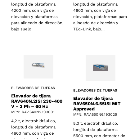
longitud de plataforma
longitud de plataforma
4200 mm, con viga de
4600 mm, con viga de
elevación y plataformas
elevación, plataformas para
para alineado de dirección,
alineado de dirección y
bajo suelo
TEq-Link, bajo…
ELEVADORES DE TIJERAS
ELEVADORES DE TIJERAS
Elevador de tijera
Elevador de tijera
RAV640N.2ISI 230-400
RAV650N.6.55ISI MIT
V – 3 Ph – 60 Hz
Approved
MPN: RAV.640N2.193001
MPN: RAV.650N6.193025
4,2 t, electrohidráulico,
5,0 t, electrohidráulico,
longitud de plataforma
longitud de plataforma
4600 mm, con viga de
5500 mm, con detector de