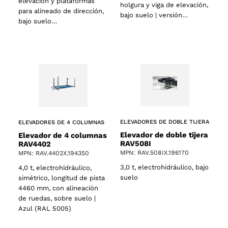
elevación y plataformas
holgura y viga de elevación,
para alineado de dirección,
bajo suelo | versión…
bajo suelo…
ELEVADORES DE DOBLE TIJERA
ELEVADORES DE 4 COLUMNAS
Elevador de doble tijera
Elevador de 4 columnas
RAV508I
RAV4402
MPN: RAV.508IX.196170
MPN: RAV.4402X.194350
3,0 t, electrohidráulico, bajo
4,0 t, electrohidráulico,
suelo
simétrico, longitud de pista
4460 mm, con alineación
de ruedas, sobre suelo |
Azul (RAL 5005)