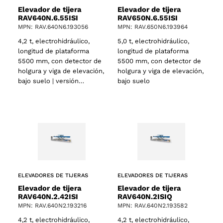
Elevador de tijera
Elevador de tijera
RAV640N.6.55ISI
RAV650N.6.55ISI
MPN: RAV.640N6.193056
MPN: RAV.650N6.193964
4,2 t, electrohidráulico,
5,0 t, electrohidráulico,
longitud de plataforma
longitud de plataforma
5500 mm, con detector de
5500 mm, con detector de
holgura y viga de elevación,
holgura y viga de elevación,
bajo suelo | versión…
bajo suelo
ELEVADORES DE TIJERAS
ELEVADORES DE TIJERAS
Elevador de tijera
Elevador de tijera
RAV640N.2.42ISI
RAV640N.2ISIQ
MPN: RAV.640N2.193216
MPN: RAV.640N2.193582
4,2 t, electrohidráulico,
4,2 t, electrohidráulico,