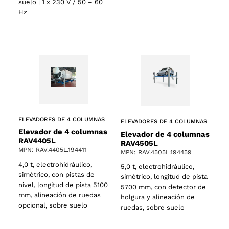
suelo | 1 x 230 V / 50 – 60
Hz
s
ELEVADORES DE 4 COLUMNAS
ELEVADORES DE 4 COLUMNAS
Elevador de 4 columnas
Elevador de 4 columnas
RAV4405L
RAV4505L
MPN: RAV.4405L.194411
MPN: RAV.4505L.194459
4,0 t, electrohidráulico,
5,0 t, electrohidráulico,
simétrico, con pistas de
simétrico, longitud de pista
nivel, longitud de pista 5100
5700 mm, con detector de
mm, alineación de ruedas
holgura y alineación de
opcional, sobre suelo
ruedas, sobre suelo