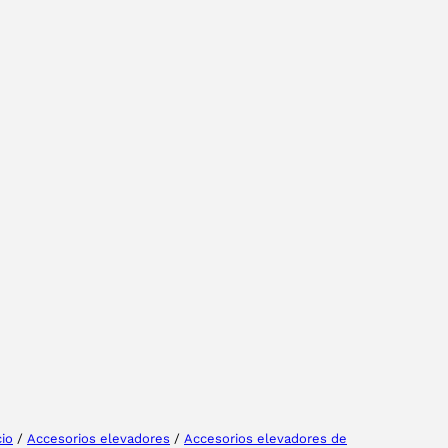
Tu provincia
Seleccione su idioma
cio
/
Accesorios elevadores
/
Accesorios elevadores de