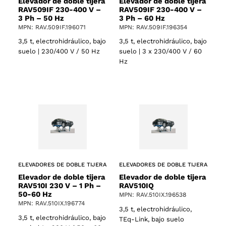
Elevador de doble tijera
Elevador de doble tijera
RAV509IF 230-400 V –
RAV509IF 230-400 V –
3 Ph – 50 Hz
3 Ph – 60 Hz
MPN: RAV.509IF.196071
MPN: RAV.509IF.196354
3,5 t, electrohidráulico, bajo
3,5 t, electrohidráulico, bajo
suelo | 230/400 V / 50 Hz
suelo | 3 x 230/400 V / 60
Hz
ELEVADORES DE DOBLE TIJERA
ELEVADORES DE DOBLE TIJERA
Elevador de doble tijera
Elevador de doble tijera
RAV510I 230 V – 1 Ph –
RAV510IQ
50-60 Hz
MPN: RAV.510IX.196538
MPN: RAV.510IX.196774
3,5 t, electrohidráulico,
3,5 t, electrohidráulico, bajo
TEq-Link, bajo suelo