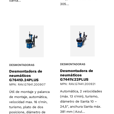
llanta…
305…
DESMONTADORAS
DESMONTADORAS
Desmontadora de
Desmontadora de
neumáticos
neumáticos
G7441V.22PLUS
G7641D.24PLUS
MPN: RAV.G7441.200921
MPN: RAV.G7641.200907
Automática, 2 velocidades
2 products
Útil de montaje y palanca
(2)
(máx. 13 r/min), turismo,
de montaje, automática,
diámetro de llanta 10 –
velocidad max. 16 r/min,
24,5″, anchura llanta máx.
turismo, plato de dos
381 mm | Azul…
posicione, diámetro de