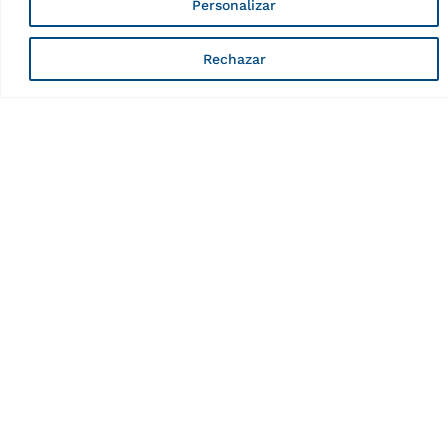
Personalizar
Rechazar
Protección de
plástico para
mordazas de sujeción
20 – 22″
Características
País de origen, legislación
IT
aduanera