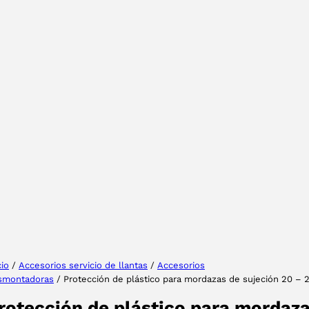
Tu provincia
Seleccione su idioma
cio
/
Accesorios servicio de llantas
/
Accesorios
smontadoras
/ Protección de plástico para mordazas de sujeción 20 – 
ACEPTAR
rotección de plástico para mordaz