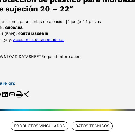
e sujeción 20 – 22″
tecciones para llantas de aleación | 1 juego / 4 piezas
N:
G800A98
IN (EAN):
4057612809619
tegory:
Accesorios desmontadoras
WNLOAD DATASHEET
Request Information
are on:
PRODUCTOS VINCULADOS
DATOS TÉCNICOS