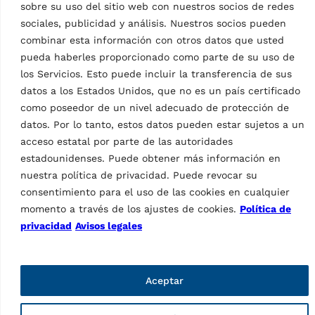
sobre su uso del sitio web con nuestros socios de redes
sociales, publicidad y análisis. Nuestros socios pueden
combinar esta información con otros datos que usted
pueda haberles proporcionado como parte de su uso de
los Servicios. Esto puede incluir la transferencia de sus
datos a los Estados Unidos, que no es un país certificado
como poseedor de un nivel adecuado de protección de
DESMONTADORAS
datos. Por lo tanto, estos datos pueden estar sujetos a un
Desmontadora de
acceso estatal por parte de las autoridades
neumáticos G7641IV.22
estadounidenses. Puede obtener más información en
MPN: RAV.G7641.201089
nuestra política de privacidad. Puede revocar su
Útil de montaje y palanca
consentimiento para el uso de las cookies en cualquier
de montaje, automática, 2
momento a través de los ajustes de cookies.
Política de
velocidades (max. 13 r/min),
privacidad
Avisos legales
turismo, plato de dos
posicione, diámetro de…
Aceptar
Datos técnicos