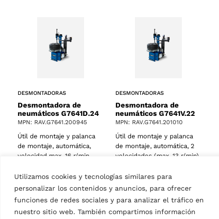
DESMONTADORAS
DESMONTADORAS
Desmontadora de
Desmontadora de
neumáticos G7641D.24
neumáticos G7641V.22
MPN: RAV.G7641.200945
MPN: RAV.G7641.201010
Útil de montaje y palanca
Útil de montaje y palanca
de montaje, automática,
de montaje, automática, 2
velocidad max. 16 r/min,
velocidades (max. 13 r/min),
turismo, plato de dos
turismo, plato de dos
posicione, diámetro de
posicione, diámetro de…
Utilizamos cookies y tecnologías similares para
llanta…
personalizar los contenidos y anuncios, para ofrecer
funciones de redes sociales y para analizar el tráfico en
nuestro sitio web. También compartimos información