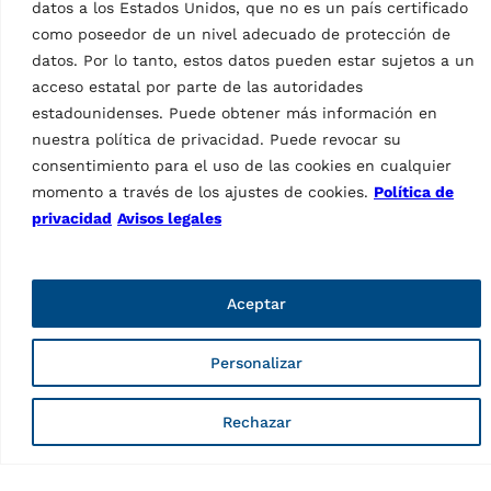
Desmontadora de
datos a los Estados Unidos, que no es un país certificado
neumáticos G7441.20
neumáticos G7441.22
MPN: RAV.G7441.201140
como poseedor de un nivel adecuado de protección de
MPN: RAV.G7441.200969
datos. Por lo tanto, estos datos pueden estar sujetos a un
Automática, velocidad máx.
Automática, turismo,
7,3 r/min, turismo, diámetro
acceso estatal por parte de las autoridades
diámetro de llanta 10 –
de llanta 10 – 24,5″,
estadounidenses. Puede obtener más información en
24,5″, anchura llanta máx.
anchura llanta máx. 381 mm
381 mm | Azul (RAL 5005)
nuestra política de privacidad. Puede revocar su
| Azul (RAL…
consentimiento para el uso de las cookies en cualquier
momento a través de los ajustes de cookies.
Política de
privacidad
Avisos legales
Aceptar
Personalizar
DESMONTADORAS
DESMONTADORAS
Rechazar
Desmontadora de
Desmontadora de
neumáticos G7641D.24
neumáticos G7641V.22
MPN: RAV.G7641.200945
MPN: RAV.G7641.201010