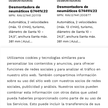
DESMONTADORAS
DESMONTADORAS
Desmontadora de
Desmontadora de
neumáticos G7441IV.22
neumáticos G7441V.22
MPN: RAV.G7441.200877
MPN: RAV.G7441.201119
Automática, 2 velocidades
Automática, 2 velocidades
(máx. 13 r/min), turismo,
(máx. 13 r/min), turismo,
diámetro de llanta 10 –
diámetro de llanta 10 –
24,5″, anchura llanta máx.
24,5″, anchura llanta máx.
381 mm | Azul…
381 mm | Azul…
Utilizamos cookies y tecnologías similares para
personalizar los contenidos y anuncios, para ofrecer
funciones de redes sociales y para analizar el tráfico en
nuestro sitio web. También compartimos información
sobre su uso del sitio web con nuestros socios de redes
sociales, publicidad y análisis. Nuestros socios pueden
combinar esta información con otros datos que usted
pueda haberles proporcionado como parte de su uso de
DESMONTADORAS
DESMONTADORAS
los Servicios. Esto puede incluir la transferencia de sus
Desmontadora de