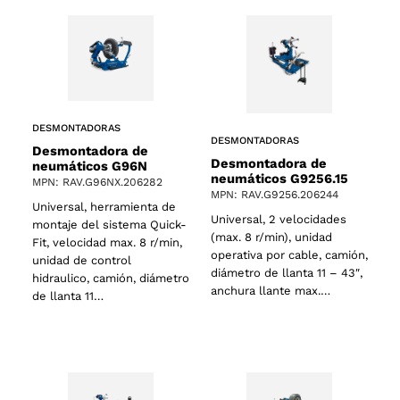
DESMONTADORAS
DESMONTADORAS
Desmontadora de
Desmontadora de
neumáticos G96N
s
neumáticos G9256.15
MPN: RAV.G96NX.206282
MPN: RAV.G9256.206244
Universal, herramienta de
Universal, 2 velocidades
montaje del sistema Quick-
(max. 8 r/min), unidad
Fit, velocidad max. 8 r/min,
operativa por cable, camión,
unidad de control
diámetro de llanta 11 – 43″,
hidraulico, camión, diámetro
anchura llante max.…
de llanta 11…