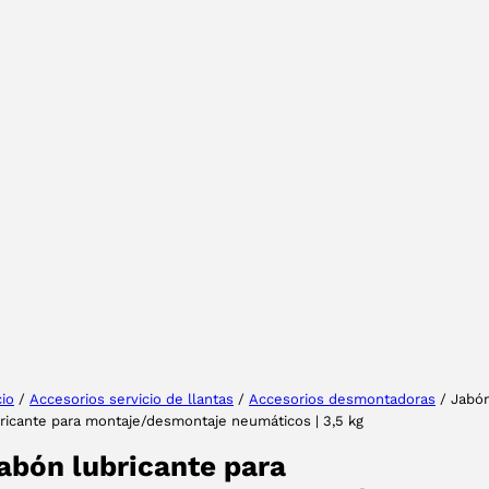
Tu provincia
Seleccione su idioma
cio
/
Accesorios servicio de llantas
/
Accesorios desmontadoras
/ Jabó
ricante para montaje/desmontaje neumáticos | 3,5 kg
ACEPTAR
abón lubricante para