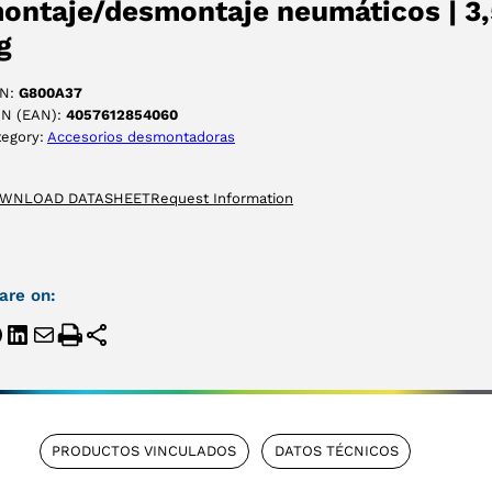
ontaje/desmontaje neumáticos | 3,
g
N:
G800A37
IN (EAN):
4057612854060
tegory:
Accesorios desmontadoras
WNLOAD DATASHEET
Request Information
are on:
PRODUCTOS VINCULADOS
DATOS TÉCNICOS