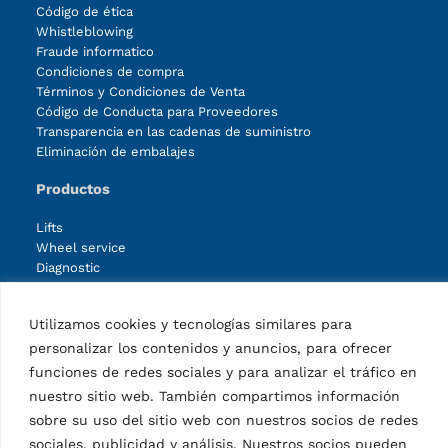
Código de ética
Whistleblowing
Fraude informatico
Condiciones de compra
Términos y Condiciones de Venta
Código de Conducta para Proveedores
Transparencia en las cadenas de suministro
Eliminación de embalajes
Productos
Lifts
Wheel service
Diagnostic
Other products
Accessories lifts
Utilizamos cookies y tecnologías similares para
Accessories wheel service
personalizar los contenidos y anuncios, para ofrecer
Accessories diagnostic
Accessories other products
funciones de redes sociales y para analizar el tráfico en
2 products
(2)
nuestro sitio web. También compartimos información
sobre su uso del sitio web con nuestros socios de redes
Facebook
Instagram
LinkedIn
YouTube
sociales, publicidad y análisis. Nuestros socios pueden