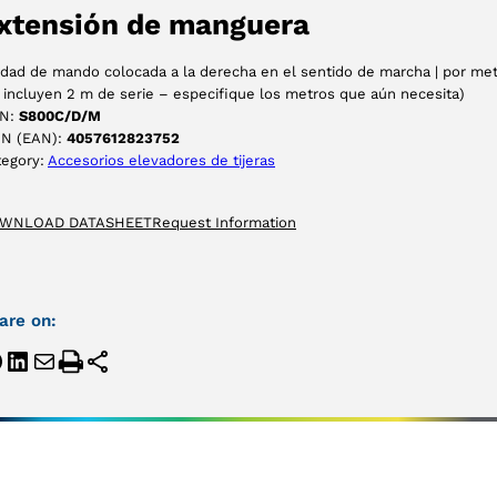
ACEPTAR
xtensión de manguera
dad de mando colocada a la derecha en el sentido de marcha | por me
 incluyen 2 m de serie – especifique los metros que aún necesita)
N:
S800C/D/M
IN (EAN):
4057612823752
tegory:
Accesorios elevadores de tijeras
WNLOAD DATASHEET
Request Information
are on: