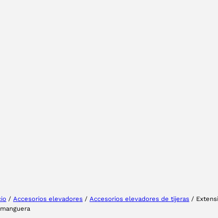
Tu provincia
Seleccione su idioma
cio
/
Accesorios elevadores
/
Accesorios elevadores de tijeras
/ Extens
 manguera