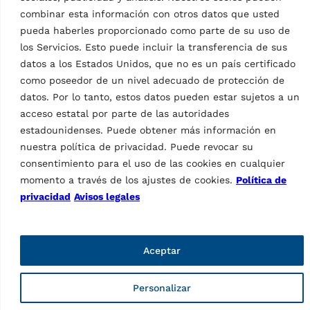
combinar esta información con otros datos que usted
pueda haberles proporcionado como parte de su uso de
los Servicios. Esto puede incluir la transferencia de sus
datos a los Estados Unidos, que no es un país certificado
como poseedor de un nivel adecuado de protección de
datos. Por lo tanto, estos datos pueden estar sujetos a un
Vehicle Service Group Italy S.r.l., Via Filippo Brunelleschi 9,
acceso estatal por parte de las autoridades
44020 Ostellato (FE), Italy
estadounidenses. Puede obtener más información en
📞 +39.051.6781511, 📠 +39.051.846349, ✉ rav@ravaglioli.com
nuestra política de privacidad. Puede revocar su
consentimiento para el uso de las cookies en cualquier
Copyright © 2026 ravaglioli.com/es
momento a través de los ajustes de cookies.
Política de
privacidad
Avisos legales
Aceptar
Personalizar