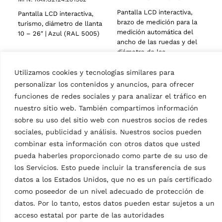
Pantalla LCD interactiva,
Pantalla LCD interactiva,
brazo de medición para la
turismo, diámetro de llanta
medición automática del
10 – 26″ | Azul (RAL 5005)
ancho de las ruedas y del
diámetro de las…
Utilizamos cookies y tecnologías similares para
personalizar los contenidos y anuncios, para ofrecer
funciones de redes sociales y para analizar el tráfico en
nuestro sitio web. También compartimos información
sobre su uso del sitio web con nuestros socios de redes
sociales, publicidad y análisis. Nuestros socios pueden
combinar esta información con otros datos que usted
pueda haberles proporcionado como parte de su uso de
los Servicios. Esto puede incluir la transferencia de sus
EQUILIBRADORAS DE RUEDAS
datos a los Estados Unidos, que no es un país certificado
Equilibradora de ruedas
electrónica con
como poseedor de un nivel adecuado de protección de
microprocesador
datos. Por lo tanto, estos datos pueden estar sujetos a un
G2.140R
acceso estatal por parte de las autoridades
MPN: RAV.G2140.201454