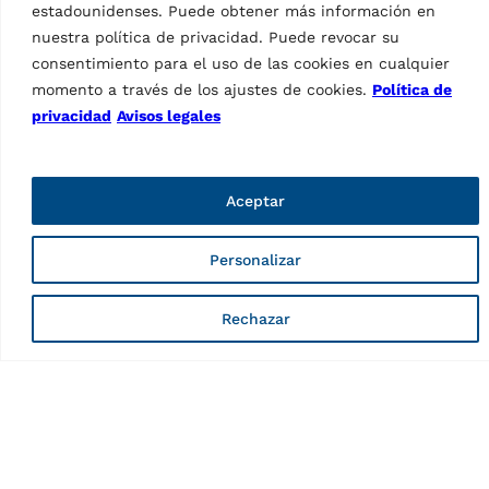
estadounidenses. Puede obtener más información en
Monitor LCD, brazo de
nuestra política de privacidad. Puede revocar su
medición 2D para la
medición automática del
consentimiento para el uso de las cookies en cualquier
ancho de las ruedas y del
momento a través de los ajustes de cookies.
Política de
diámetro de las…
privacidad
Avisos legales
Aceptar
Datos técnicos
Personalizar
Rechazar
Eje de centrado para
motos | Ø 10 mm
Características
País de origen, legislación
IT