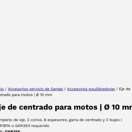
Tu provincia
Seleccione su idioma
cio
/
Accesorios servicio de llantas
/
Accesorios equilibradoras
/ Eje de
ntrado para motos | Ø 10 mm
ACEPTAR
je de centrado para motos | Ø 10 
pleto de eje, 2 conos. 6 espesores, garra de centrado y 2 bujes |
R181N o GAR354 requerido
N:
GAR356