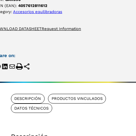
IN (EAN):
4057612811612
tegory:
Accesorios equilibradoras
WNLOAD DATASHEET
Request Information
are on:
DESCRIPCIÓN
PRODUCTOS VINCULADOS
DATOS TÉCNICOS