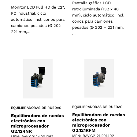
Pantalla gráfica LCD
Monitor LCD Full HD de 22″,
retroiluminada (132 x 40
PC industrial, ciclo
mm), ciclo automático, incl.
automático, incl. conos para
conos para camiones
camiones pesados (Ø 202 –
pesados (Ø 202 – 221 mm,
221 mm,…
…
s
EQUILIBRADORAS DE RUEDAS
EQUILIBRADORAS DE RUEDAS
Equilibradora de ruedas
Equilibradora de ruedas
electrónica con
electrónica con
microprocesador
microprocesador
G2.121RFM
G2.124NR
MPN: RAV.G2121.201492
MPN: RAV.G2124.201362